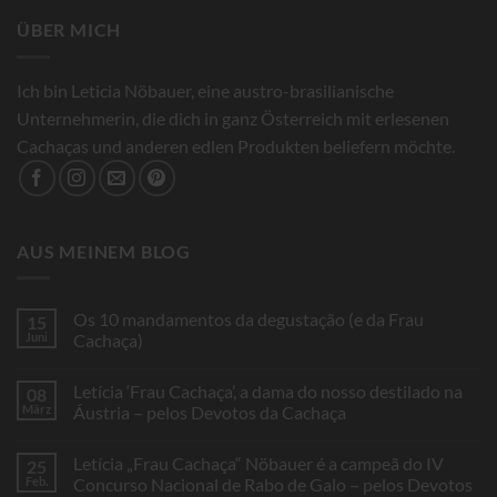
ÜBER MICH
Ich bin Leticia Nöbauer, eine austro-brasilianische
Unternehmerin, die dich in ganz Österreich mit erlesenen
Cachaças und anderen edlen Produkten beliefern möchte.
AUS MEINEM BLOG
Os 10 mandamentos da degustação (e da Frau
15
Juni
Cachaça)
Keine
Kommentare
Letícia ‘Frau Cachaça’, a dama do nosso destilado na
08
zu
Os
März
Áustria – pelos Devotos da Cachaça
10
mandamentos
Keine
da
Kommentare
Letícia „Frau Cachaça“ Nöbauer é a campeã do IV
25
degustação
zu
(e
Letícia
Feb.
Concurso Nacional de Rabo de Galo – pelos Devotos
da
‘Frau