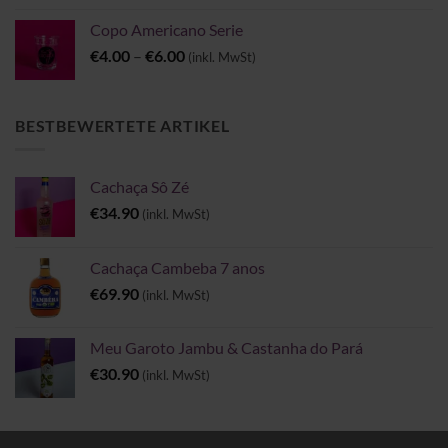
Copo Americano Serie
Preisspanne:
€
4.00
–
€
6.00
(inkl. MwSt)
€4.00
bis
€6.00
BESTBEWERTETE ARTIKEL
Cachaça Sô Zé
€
34.90
(inkl. MwSt)
Cachaça Cambeba 7 anos
€
69.90
(inkl. MwSt)
Meu Garoto Jambu & Castanha do Pará
€
30.90
(inkl. MwSt)