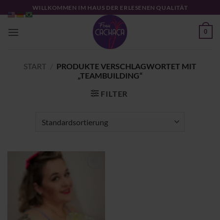
Zum
WILLKOMMEN IM HAUS DER ERLESENEN QUALITÄT
Inhalt
springen
0
START
/
PRODUKTE VERSCHLAGWORTET MIT
„TEAMBUILDING“
FILTER
Zu
Wunschliste
hinzufügen