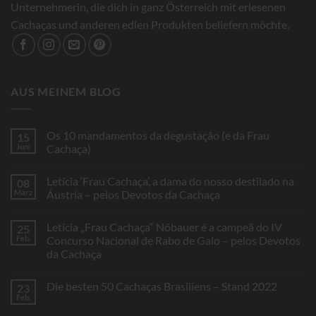
Unternehmerin, die dich in ganz Österreich mit erlesenen
Cachaças und anderen edlen Produkten beliefern möchte.
AUS MEINEM BLOG
Os 10 mandamentos da degustação (e da Frau
15
Juni
Cachaça)
Keine
Kommentare
Letícia ‘Frau Cachaça’, a dama do nosso destilado na
08
zu
Os
März
Áustria – pelos Devotos da Cachaça
10
mandamentos
Keine
da
Kommentare
Letícia „Frau Cachaça“ Nöbauer é a campeã do IV
25
degustação
zu
(e
Letícia
Feb.
Concurso Nacional de Rabo de Galo – pelos Devotos
da
‘Frau
da Cachaça
Frau
Cachaça’,
Cachaça)
a
Keine
dama
Kommentare
do
Die besten 50 Cachaças Brasiliens – Stand 2022
23
zu
nosso
Letícia
Feb.
destilado
Keine
„Frau
na
Kommentare
Cachaça“