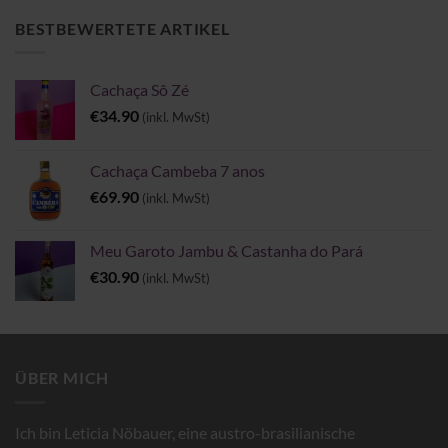
€6.00
BESTBEWERTETE ARTIKEL
Cachaça Sô Zé
€
34.90
(inkl. MwSt)
Cachaça Cambeba 7 anos
€
69.90
(inkl. MwSt)
Meu Garoto Jambu & Castanha do Pará
€
30.90
(inkl. MwSt)
ÜBER MICH
Ich bin Leticia Nöbauer, eine austro-brasilianische