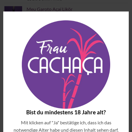
Meu Garoto Açaí Likör
€
30.90
(inkl. MwSt)
MEISTVERKAUFTE ARTIKEL
Blauer Frizzante Principe
€
14.90
(inkl. MwSt)
Copo Americano Serie
Preisspanne:
€
4.00
–
€
6.00
(inkl. MwSt)
€4.00
bis
Jambuzera
€6.00
Preisspanne:
€
33.90
–
€
54.90
(inkl. MwSt)
Bist du mindestens 18 Jahre alt?
€33.90
Mit klicken auf "Ja" bestätige ich, dass ich das
bis
Cachaça Tiê Prata
€54.90
notwendige Alter habe und diesen Inhalt sehen darf.