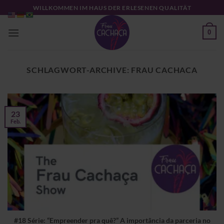
Zum
WILLKOMMEN IM HAUS DER ERLESENEN QUALITÄT
Inhalt
springen
0
SCHLAGWORT-ARCHIVE:
FRAU CACHACA
23
Feb.
#18 Série: “Empreender pra quê?” A importância da parceria no