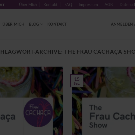
Über Mich
Kontakt
FAQ
Impressum
AGB
Datensch
TÄT
ÜBER MICH
BLOG
KONTAKT
ANMELDEN /
CHLAGWORT-ARCHIVE:
THE FRAU CACHAÇA SH
15
Sep.