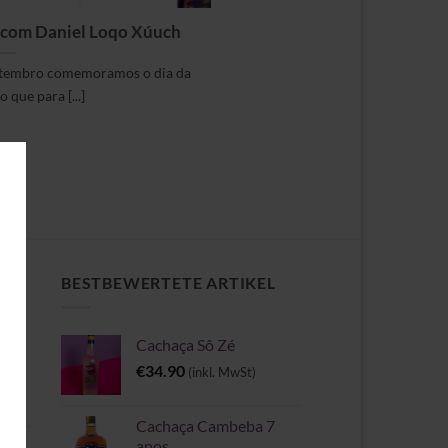
m com Daniel Loqo Xúuch
setembro comemoramos o dia da
 que para [...]
CH
BESTBEWERTETE ARTIKEL
Cachaça Sô Zé
e
€
34.90
(inkl. MwSt)
Cachaça Cambeba 7
anos
II