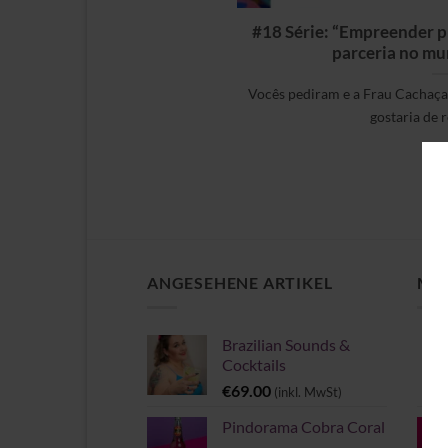
#18 Série: “Empreender p
parceria no mu
Vocês pediram e a Frau Cachaça 
gostaria de re
ANGESEHENE ARTIKEL
MEI
Brazilian Sounds &
Cocktails
€
69.00
(inkl. MwSt)
Pindorama Cobra Coral