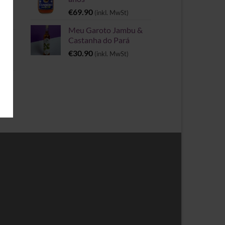
€
69.90
(inkl. MwSt)
Meu Garoto Jambu &
Castanha do Pará
€
30.90
(inkl. MwSt)
rie
spanne: