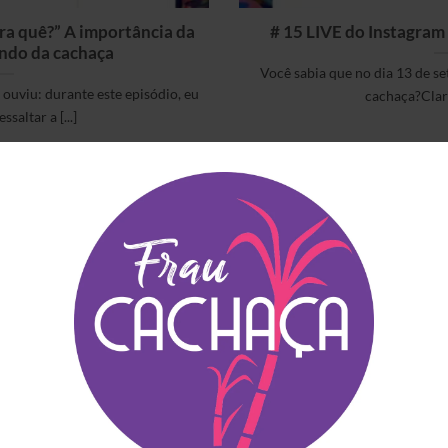
ra quê?” A importância da
# 15 LIVE do Instagra
ndo da cachaça
Você sabia que no dia 13 de 
ouviu: durante este episódio, eu
cachaça?Claro
ssaltar a [...]
STVERKAUFTE ARTIKEL
EMPFEHLUNGEN FÜR DI
Blauer Frizzante
Guia do Mapa da
Principe
Cachaça – Exklusiv
Ausgabe in Europa
€
14.90
(inkl. MwSt)
€
64.90
(inkl. MwSt)
Copo Americano Serie
Cachaça Século XVI