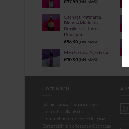
€
37.90
(inkl. MwSt)
Cachaça Matriarca
Blend 4 Madeiras
Brasileiras - Extra
Premium
€
56.90
(inkl. MwSt)
Meu Garoto Açaí Likör
€
30.90
(inkl. MwSt)
ÜBER MICH
AU
Ich bin Leticia Nöbauer, eine
15
austro-brasilianische
Juni
Unternehmerin, die dich in ganz
Österreich mit erlesenen Cachaças