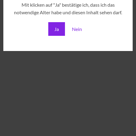
Mit klicken auf "Ja" bestätige ich, dass ich das
notwendige Alter habe und diesen Inhalt sehen darf.
Ja
Nein
teilen
merken
teilen
Dieser Eintrag wurde in
Allerlei
gepostet und markiert
brasilien
,
brazil
spirit
,
cachaca
,
caipirinha
,
indicação geográfica
,
master class
,
virga
.
Copacabana Mule Cocktail
Ananas & Zimt Caipirinha
Rezept