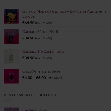
Guia do Mapa da Cachaça – Exklusive Ausgabe in
Europa
€
64.90
(inkl. MwSt)
Cachaça Século XVIII
€
34.90
(inkl. MwSt)
Cachaça Tiê Castanheira
€
34.90
(inkl. MwSt)
Copo Americano Serie
Preisspanne:
€
4.00
–
€
6.00
(inkl. MwSt)
€4.00
bis
€6.00
BESTBEWERTETE ARTIKEL
Cachaça Sô Zé