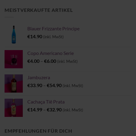
MEISTVERKAUFTE ARTIKEL
Blauer Frizzante Principe
€
14.90
(inkl. MwSt)
Copo Americano Serie
Preisspanne:
€
4.00
–
€
6.00
(inkl. MwSt)
€4.00
bis
Jambuzera
€6.00
Preisspanne:
€
33.90
–
€
54.90
(inkl. MwSt)
€33.90
bis
Cachaça Tiê Prata
€54.90
Preisspanne:
€
14.99
–
€
32.90
(inkl. MwSt)
€14.99
bis
€32.90
EMPFEHLUNGEN FÜR DICH