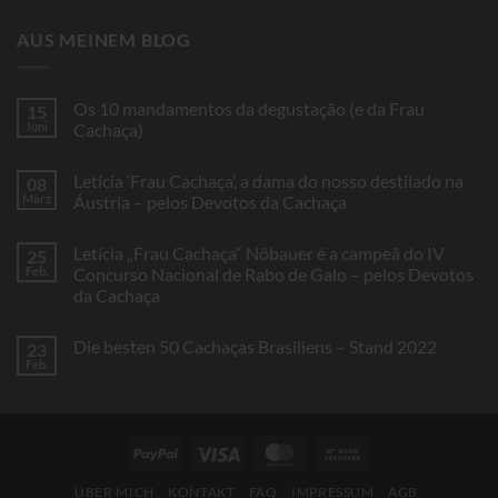
AUS MEINEM BLOG
Os 10 mandamentos da degustação (e da Frau
15
Juni
Cachaça)
Keine
Kommentare
Letícia ‘Frau Cachaça’, a dama do nosso destilado na
08
zu
Os
März
Áustria – pelos Devotos da Cachaça
10
mandamentos
Keine
da
Kommentare
Letícia „Frau Cachaça“ Nöbauer é a campeã do IV
25
degustação
zu
(e
Letícia
Feb.
Concurso Nacional de Rabo de Galo – pelos Devotos
da
‘Frau
da Cachaça
Frau
Cachaça’,
Cachaça)
a
Keine
dama
Kommentare
do
Die besten 50 Cachaças Brasiliens – Stand 2022
23
zu
nosso
Letícia
Feb.
destilado
Keine
„Frau
na
Kommentare
Cachaça“
Áustria
zu
Nöbauer
–
Die
é
pelos
besten
a
Devotos
50
campeã
PayPal
Visa
MasterCard
Bank
da
Cachaças
do
Cachaça
Brasiliens
Transfer
IV
–
Concurso
ÜBER MICH
KONTAKT
FAQ
IMPRESSUM
AGB