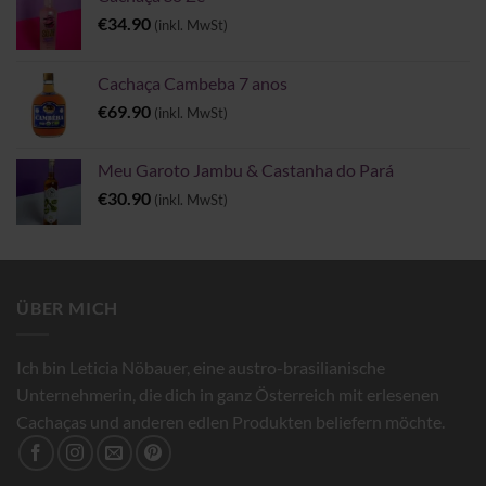
€
34.90
(inkl. MwSt)
Cachaça Cambeba 7 anos
€
69.90
(inkl. MwSt)
Meu Garoto Jambu & Castanha do Pará
€
30.90
(inkl. MwSt)
ÜBER MICH
Ich bin Leticia Nöbauer, eine austro-brasilianische
Unternehmerin, die dich in ganz Österreich mit erlesenen
Cachaças und anderen edlen Produkten beliefern möchte.