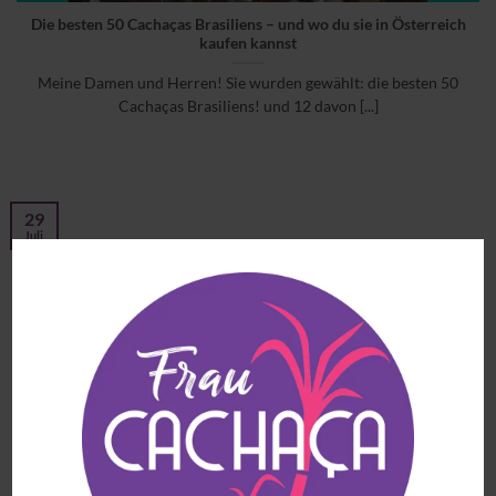
Die besten 50 Cachaças Brasiliens – und wo du sie in Österreich
kaufen kannst
Meine Damen und Herren! Sie wurden gewählt: die besten 50
Cachaças Brasiliens! und 12 davon [...]
29
Juli
# 3 Entrevista com a Chris Amin – Cachaça Tiê