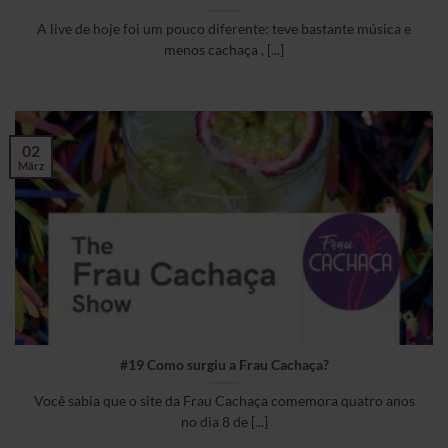
A live de hoje foi um pouco diferente: teve bastante música e
menos cachaça , [...]
02
März
#19 Como surgiu a Frau Cachaça?
Você sabia que o site da Frau Cachaça comemora quatro anos
no dia 8 de [...]