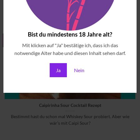
No episódio de hoje eu conversei com a Cris Amin, da Cachaça
Tiê. A Cris [...]
Bist du mindestens 18 Jahre alt?
11
Jan.
Mit klicken auf "Ja" bestätige ich, dass ich das
notwendige Alter habe und diesen Inhalt sehen darf.
Ja
Nein
Caipirinha Sour Cocktail Rezept
Bestimmt hast du schon mal Whiskey Sour probiert. Aber wie
wär’s mit Caipi Sour?