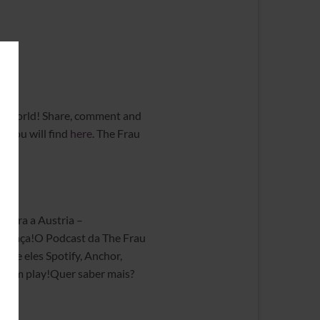
 the world! Share, comment and
k you will find
here
. The Frau
a para a Austria –
Cachaça!O Podcast da The Frau
tre eles Spotify, Anchor,
ar um play!Quer saber mais?