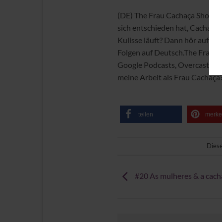
(DE) The Frau Cachaça Show ist
sich entschieden hat, Cachaça 
Kulisse läuft? Dann hör auf Fra
Folgen auf Deutsch.The Frau Ca
Google Podcasts, Overcast und
meine Arbeit als Frau Cachaça?
teilen
merk
Diese
#20 As mulheres & a cach