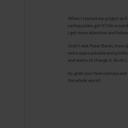
When I started my project as 
cachaça joke, got it? lol) arou
I got more attention and follow
Until I met Peter Banks, from @
more approachable and professi
and wants to change it. So do I
So, grab your fave cachaça and 
the whole world!