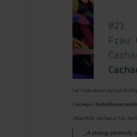
Let´s talk about cachaça (in Eng
Cachaça – Definition accordi
(Noun)
UK /kəˈʃæs.ə/ US /kəˈʃ
„A strong alcoholic d