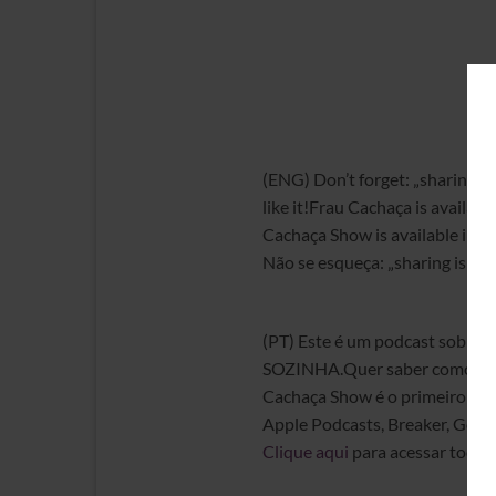
(ENG) Don’t forget: „sharing is
like it!Frau Cachaça is availabl
Cachaça Show is available in 8 
Não se esqueça: „sharing is car
(PT) Este é um podcast sobre a 
SOZINHA.Quer saber como as co
Cachaça Show é o primeiro Podc
Apple Podcasts, Breaker, Goog
Clique aqui
para acessar todos 