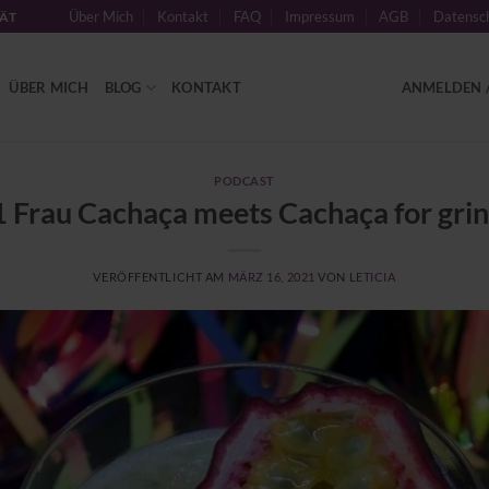
Über Mich
Kontakt
FAQ
Impressum
AGB
Datensch
TÄT
ÜBER MICH
BLOG
KONTAKT
ANMELDEN /
PODCAST
 Frau Cachaça meets Cachaça for gri
VERÖFFENTLICHT AM
MÄRZ 16, 2021
VON
LETICIA