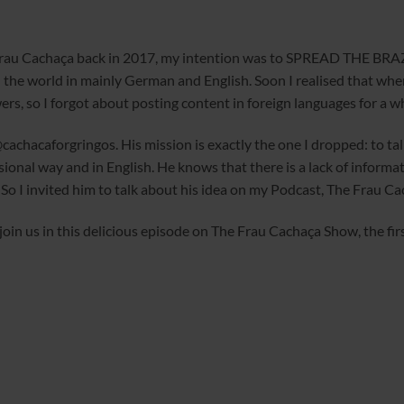
Frau Cachaça back in 2017, my intention was to SPREAD THE BRAZ
nd the world in mainly German and English. Soon I realised that wh
ers, so I forgot about posting content in foreign languages for a w
cachacaforgringos. His mission is exactly the one I dropped: to tal
onal way and in English. He knows that there is a lack of informat
. So I invited him to talk about his idea on my Podcast, The Frau 
join us in this delicious episode on The Frau Cachaça Show, the fi