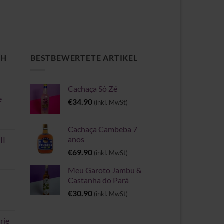
CH
BESTBEWERTETE ARTIKEL
Cachaça Sô Zé
e
€
34.90
(inkl. MwSt)
Cachaça Cambeba 7
anos
II
€
69.90
(inkl. MwSt)
Meu Garoto Jambu &
Castanha do Pará
€
30.90
(inkl. MwSt)
rie