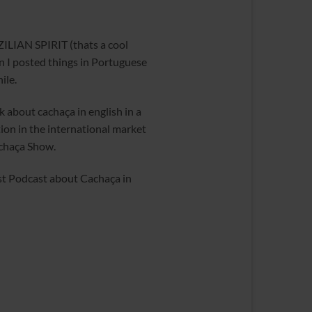
ILIAN SPIRIT (thats a cool
en I posted things in Portuguese
hile.
k about cachaça in english in a
ion in the international market
Cachaça Show.
rst Podcast about Cachaça in