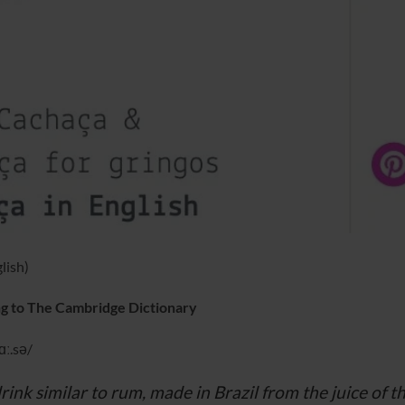
lish)
ng to The Cambridge Dictionary
ɑː.sə/
rink similar to rum, made in Brazil from the juice of 