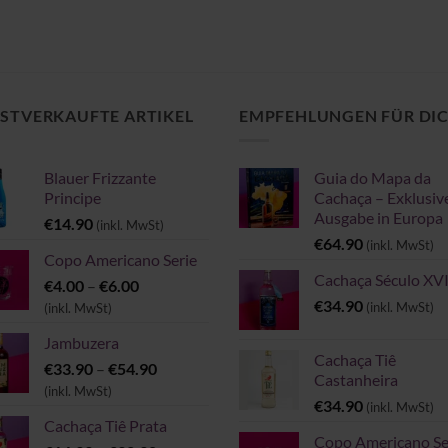
STVERKAUFTE ARTIKEL
EMPFEHLUNGEN FÜR DI
Blauer Frizzante
Guia do Mapa da
Principe
Cachaça – Exklusiv
Ausgabe in Europa
€
14.90
(inkl. MwSt)
€
64.90
(inkl. MwSt)
Copo Americano Serie
Cachaça Século XVI
Preisspanne:
€
4.00
–
€
6.00
€4.00
€
34.90
(inkl. MwSt)
(inkl. MwSt)
bis
Jambuzera
€6.00
Cachaça Tiê
Preisspanne:
€
33.90
–
€
54.90
Castanheira
€33.90
(inkl. MwSt)
€
34.90
(inkl. MwSt)
bis
Cachaça Tiê Prata
€54.90
Copo Americano Se