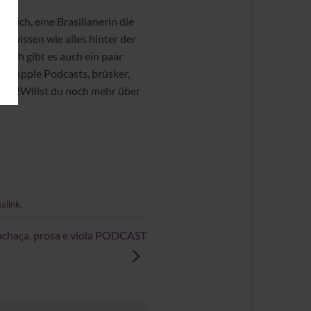
 mich, eine Brasilianerin die
u wissen wie alles hinter der
edoch gibt es auch ein paar
or, Apple Podcasts, brüsker,
Play!Willst du noch mehr über
alink
.
achaça, prosa e viola PODCAST