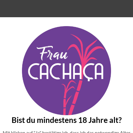
 caring“! help Frau Cachaça to spread the Brazilian spirit around
e on Facebook, Instagram, Pinterest. All the links related to my wor
different platforms, including Spotify and Anchor.
ing“.Ajuda a tia da cachaça, a Frau Cachaça!
vida de uma brasileira que decidiu se aventurar e importar cachaç
isas funcionam por traz dos holofotes? Bora lá escutar a Frau 
ast sobre cachaça do mundo e está disponível em vários canais, en
le Podcasts, Overcast e Radio Public! Bora pegar uma cachaça e d
Bist du mindestens 18 Jahre alt?
os links da Frau Cachaça!
Mit klicken auf "Ja" bestätige ich, dass ich das notwendige Alter