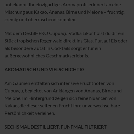
unbekannt. Ihr einzigartiges Aromaprofil erinnert an eine
Mischung aus Kakao, Ananas, Birne und Melone – fruchtig,
cremig und überraschend komplex.
Mit dem DestilHERO Cupuaçu Vodka Likör holst du dir ein
Stück tropischen Regenwald direkt ins Glas. Pur, auf Eis oder
als besondere Zutat in Cocktails sorgt er für ein
außergewöhnliches Geschmackserlebnis.
AROMATISCH UND VIELSCHICHTIG
Am Gaumen entfalten sich intensive Fruchtnoten von
Cupuaçu, begleitet von Anklängen von Ananas, Birne und
Melone. Im Hintergrund zeigen sich feine Nuancen von
Kakao, die dieser seltenen Frucht ihre unverwechselbare
Persönlichkeit verleihen.
SECHSMAL DESTILLIERT, FÜNFMAL FILTRIERT