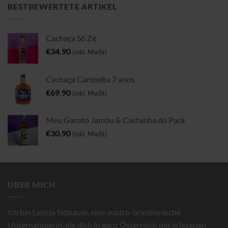
€6.00
BESTBEWERTETE ARTIKEL
Cachaça Sô Zé
€
34.90
(inkl. MwSt)
Cachaça Cambeba 7 anos
€
69.90
(inkl. MwSt)
Meu Garoto Jambu & Castanha do Pará
€
30.90
(inkl. MwSt)
ÜBER MICH
Ich bin Leticia Nöbauer, eine austro-brasilianische
Unternehmerin, die dich in ganz Österreich mit erlesenen