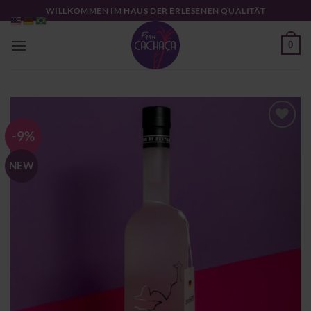
Zum
WILLKOMMEN IM HAUS DER ERLESENEN QUALITÄT
Inhalt
springen
0
-9%
Zu
Wunschliste
NEW
hinzufügen