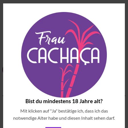
DestilHERO wird sechsmal destilliert und fünfmal filtriert.
Das Ergebnis ist ein besonders reiner, weicher Likör mit
elegantem Mundgefühl und angenehm mildem Abgang.
ÄHNLICHE PRODUKTE
Zu
Zu
ICH BIN WIEDER DA!
EXQUISIT
Wunschliste
Wunschliste
hinzufügen
hinzufügen
Bist du mindestens 18 Jahre alt?
Mit klicken auf "Ja" bestätige ich, dass ich das
notwendige Alter habe und diesen Inhalt sehen darf.
CACHAÇAS
CACHAÇAS