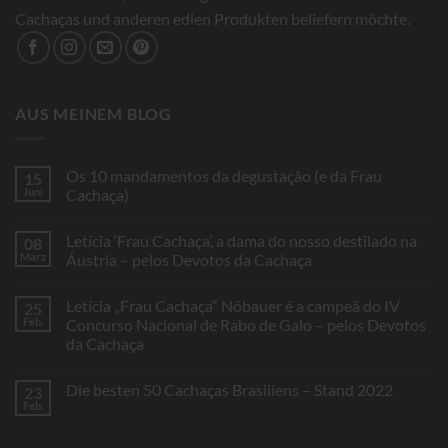
Cachaças und anderen edlen Produkten beliefern möchte.
AUS MEINEM BLOG
Os 10 mandamentos da degustação (e da Frau
15
Juni
Cachaça)
Keine
Kommentare
Letícia ‘Frau Cachaça’, a dama do nosso destilado na
08
zu
Os
März
Áustria – pelos Devotos da Cachaça
10
mandamentos
Keine
da
Kommentare
Letícia „Frau Cachaça“ Nöbauer é a campeã do IV
25
degustação
zu
(e
Letícia
Feb.
Concurso Nacional de Rabo de Galo – pelos Devotos
da
‘Frau
da Cachaça
Frau
Cachaça’,
Cachaça)
a
Keine
dama
Kommentare
do
Die besten 50 Cachaças Brasiliens – Stand 2022
23
zu
nosso
Letícia
Feb.
destilado
Keine
„Frau
na
Kommentare
Cachaça“
Áustria
zu
Nöbauer