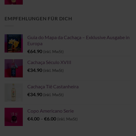
€14.99
bis
€32.90
EMPFEHLUNGEN FÜR DICH
Guia do Mapa da Cachaça – Exklusive Ausgabe in
Europa
€
64.90
(inkl. MwSt)
Cachaça Século XVIII
€
34.90
(inkl. MwSt)
Cachaça Tiê Castanheira
€
34.90
(inkl. MwSt)
Copo Americano Serie
Preisspanne:
€
4.00
–
€
6.00
(inkl. MwSt)
€4.00
bis