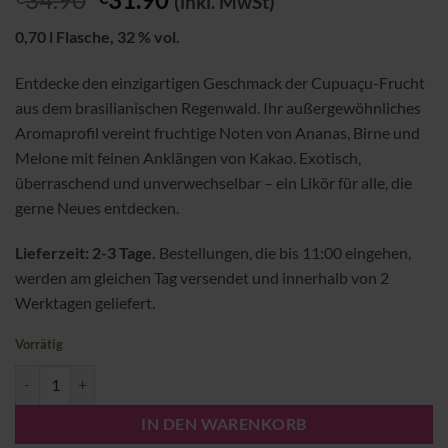
(inkl. MwSt)
Preis
Preis
0,70 l Flasche, 32 % vol.
war:
ist:
€34.90
€31.90.
Entdecke den einzigartigen Geschmack der Cupuaçu-Frucht
aus dem brasilianischen Regenwald. Ihr außergewöhnliches
Aromaprofil vereint fruchtige Noten von Ananas, Birne und
Melone mit feinen Anklängen von Kakao. Exotisch,
überraschend und unverwechselbar – ein Likör für alle, die
gerne Neues entdecken.
Lieferzeit: 2-3 Tage.
Bestellungen, die bis 11:00 eingehen,
werden am gleichen Tag versendet und innerhalb von 2
Werktagen geliefert.
Vorrätig
DestilHero Cupuaçu Premium Likör Menge
IN DEN WARENKORB