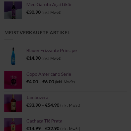
Meu Garoto Açaí Likör
€
30.90
(inkl. MwSt)
MEISTVERKAUFTE ARTIKEL
Blauer Frizzante Principe
€
14.90
(inkl. MwSt)
Copo Americano Serie
Preisspanne:
€
4.00
–
€
6.00
(inkl. MwSt)
€4.00
bis
Jambuzera
€6.00
Preisspanne:
€
33.90
–
€
54.90
(inkl. MwSt)
€33.90
bis
Cachaça Tiê Prata
€54.90
Preisspanne:
€
14.99
–
€
32.90
(inkl. MwSt)