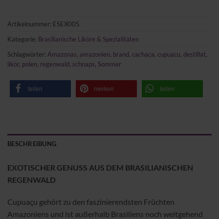
Artikelnummer:
ESEX005
Kategorie:
Brasilianische Liköre & Spezialitäten
Schlagwörter:
Amazonas
,
amazonien
,
brand
,
cachaca
,
cupuacu
,
destillat
,
likör
,
polen
,
regenwald
,
schnaps
,
Sommer
teilen
merken
teilen
BESCHREIBUNG
EXOTISCHER GENUSS AUS DEM BRASILIANISCHEN
REGENWALD
Cupuaçu gehört zu den faszinierendsten Früchten
Amazoniens und ist außerhalb Brasiliens noch weitgehend