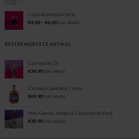
Copo Americano Serie
Preisspanne:
€
4.00
–
€
6.00
(inkl. MwSt)
€4.00
bis
€6.00
BESTBEWERTETE ARTIKEL
Cachaça Sô Zé
€
34.90
(inkl. MwSt)
Cachaça Cambeba 7 anos
€
69.90
(inkl. MwSt)
Meu Garoto Jambu & Castanha do Pará
€
30.90
(inkl. MwSt)