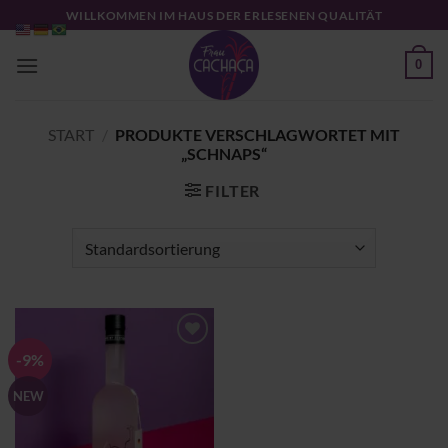
Zum
WILLKOMMEN IM HAUS DER ERLESENEN QUALITÄT
Inhalt
springen
0
START
/
PRODUKTE VERSCHLAGWORTET MIT
„SCHNAPS“
FILTER
-9%
Zu
Wunschliste
hinzufügen
NEW