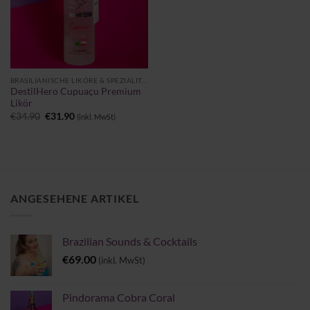
BRASILIANISCHE LIKÖRE & SPEZIALITÄTEN
DestilHero Cupuaçu Premium
Likör
Ursprünglicher
Aktueller
€
34.90
€
31.90
(inkl. MwSt)
Preis
Preis
war:
ist:
€34.90
€31.90.
ANGESEHENE ARTIKEL
Brazilian Sounds & Cocktails
€
69.00
(inkl. MwSt)
Pindorama Cobra Coral