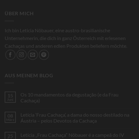
ÜBER MICH
Ich bin Leticia Nöbauer, eine austro-brasilianische
Unternehmerin, die dich in ganz Österreich mit erlesenen
Cachaças und anderen edlen Produkten beliefern möchte.
AUS MEINEM BLOG
Os 10 mandamentos da degustação (e da Frau
15
Juni
Cachaça)
Keine
Kommentare
Letícia ‘Frau Cachaça’, a dama do nosso destilado na
08
zu
Os
März
Áustria – pelos Devotos da Cachaça
10
mandamentos
Keine
da
Kommentare
Letícia „Frau Cachaça“ Nöbauer é a campeã do IV
25
degustação
zu
(e
Letícia