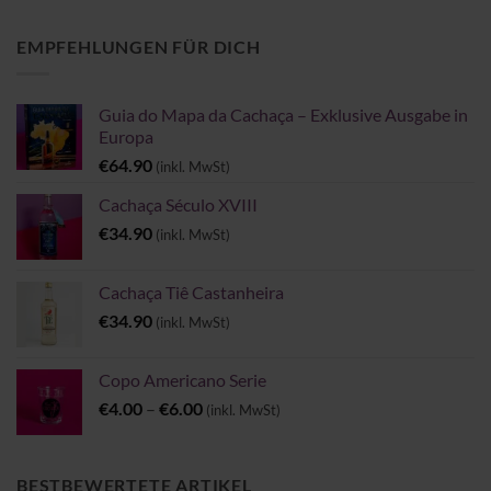
bis
€32.90
EMPFEHLUNGEN FÜR DICH
Guia do Mapa da Cachaça – Exklusive Ausgabe in
Europa
€
64.90
(inkl. MwSt)
Cachaça Século XVIII
€
34.90
(inkl. MwSt)
Cachaça Tiê Castanheira
€
34.90
(inkl. MwSt)
Copo Americano Serie
Preisspanne:
€
4.00
–
€
6.00
(inkl. MwSt)
€4.00
bis
€6.00
BESTBEWERTETE ARTIKEL