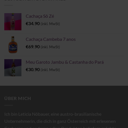
Cachaça Sô Zé
€
34.90
(inkl. MwSt)
Cachaça Cambeba 7 anos
€
69.90
(inkl. MwSt)
Meu Garoto Jambu & Castanha do Pará
€
30.90
(inkl. MwSt)
ÜBER MICH
Ich bin Leticia Nöbauer, eine austro-brasilianische
Unternehmerin, die dich in ganz Österreich mit erlesenen