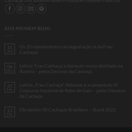
Cachaças und anderen edlen Produkten beliefern möchte.
AUS MEINEM BLOG
Os 10 mandamentos da degustação (e da Frau
15
Juni
Cachaça)
Keine
Kommentare
Letícia ‘Frau Cachaça’, a dama do nosso destilado na
08
zu
Os
März
Áustria – pelos Devotos da Cachaça
10
mandamentos
Keine
da
Kommentare
Letícia „Frau Cachaça“ Nöbauer é a campeã do IV
25
degustação
zu
(e
Letícia
Feb.
Concurso Nacional de Rabo de Galo – pelos Devotos
da
‘Frau
da Cachaça
Frau
Cachaça’,
Cachaça)
a
Keine
dama
Kommentare
do
Die besten 50 Cachaças Brasiliens – Stand 2022
23
zu
nosso
Letícia
Feb.
destilado
Keine
„Frau
na
Kommentare
Cachaça“
Áustria
zu
Nöbauer
–
Die
é
pelos
besten