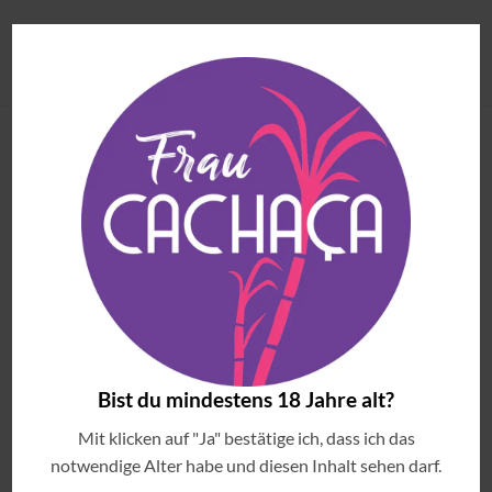
ANGESEHENE ARTIKEL
Brazilian Sounds & Cocktails
€
69.00
(inkl. MwSt)
Pindorama Cobra Coral
€
37.90
(inkl. MwSt)
Bist du mindestens 18 Jahre alt?
Cachaça Matriarca Blend 4 Madeiras Brasileiras -
Extra Premium
Mit klicken auf "Ja" bestätige ich, dass ich das
€
56.90
(inkl. MwSt)
notwendige Alter habe und diesen Inhalt sehen darf.
Meu Garoto Açaí Likör