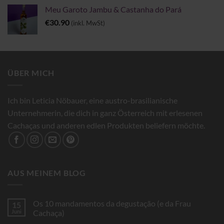
Meu Garoto Jambu & Castanha do Pará
€
30.90
(inkl. MwSt)
ÜBER MICH
Ich bin Leticia Nöbauer, eine austro-brasilianische
Unternehmerin, die dich in ganz Österreich mit erlesenen
Cachaças und anderen edlen Produkten beliefern möchte.
AUS MEINEM BLOG
Os 10 mandamentos da degustação (e da Frau
15
Juni
Cachaça)
Keine