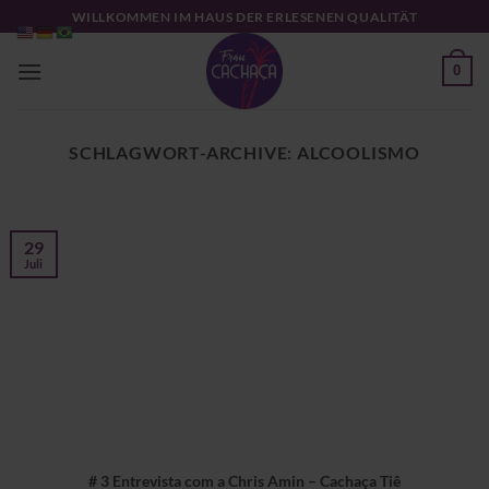
Zum
WILLKOMMEN IM HAUS DER ERLESENEN QUALITÄT
Inhalt
springen
0
SCHLAGWORT-ARCHIVE:
ALCOOLISMO
29
Juli
# 3 Entrevista com a Chris Amin – Cachaça Tiê