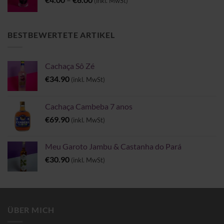
(inkl. MwSt)
€4.00
bis
€6.00
BESTBEWERTETE ARTIKEL
Cachaça Sô Zé
€
34.90
(inkl. MwSt)
Cachaça Cambeba 7 anos
€
69.90
(inkl. MwSt)
Meu Garoto Jambu & Castanha do Pará
€
30.90
(inkl. MwSt)
ÜBER MICH