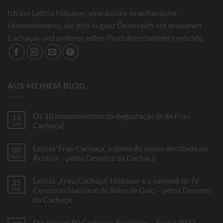
Ich bin Leticia Nöbauer, eine austro-brasilianische
Unternehmerin, die dich in ganz Österreich mit erlesenen
Cachaças und anderen edlen Produkten beliefern möchte.
AUS MEINEM BLOG
Os 10 mandamentos da degustação (e da Frau
15
Juni
Cachaça)
Keine
Kommentare
Letícia ‘Frau Cachaça’, a dama do nosso destilado na
08
zu
Os
März
Áustria – pelos Devotos da Cachaça
10
mandamentos
Keine
da
Kommentare
Letícia „Frau Cachaça“ Nöbauer é a campeã do IV
25
degustação
zu
(e
Letícia
Feb.
Concurso Nacional de Rabo de Galo – pelos Devotos
da
‘Frau
da Cachaça
Frau
Cachaça’,
Cachaça)
a
Keine
dama
Kommentare
do
Die besten 50 Cachaças Brasiliens – Stand 2022
zu