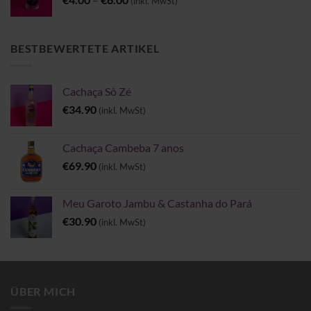
(inkl. MwSt)
€4.00
bis
€6.00
BESTBEWERTETE ARTIKEL
Cachaça Sô Zé
€
34.90
(inkl. MwSt)
Cachaça Cambeba 7 anos
€
69.90
(inkl. MwSt)
Meu Garoto Jambu & Castanha do Pará
€
30.90
(inkl. MwSt)
ÜBER MICH