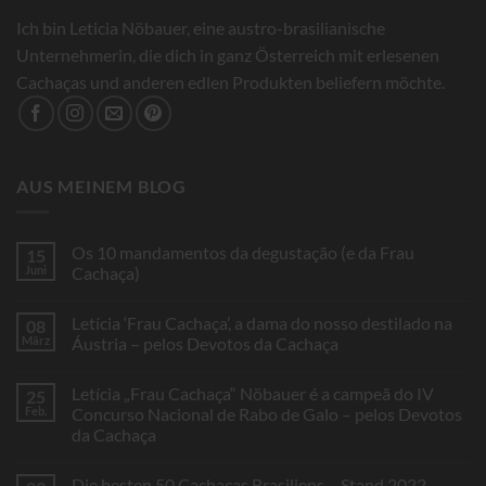
Ich bin Leticia Nöbauer, eine austro-brasilianische
Unternehmerin, die dich in ganz Österreich mit erlesenen
Cachaças und anderen edlen Produkten beliefern möchte.
AUS MEINEM BLOG
Os 10 mandamentos da degustação (e da Frau
15
Juni
Cachaça)
Keine
Kommentare
Letícia ‘Frau Cachaça’, a dama do nosso destilado na
08
zu
Os
März
Áustria – pelos Devotos da Cachaça
10
mandamentos
Keine
da
Kommentare
Letícia „Frau Cachaça“ Nöbauer é a campeã do IV
25
degustação
zu
(e
Letícia
Feb.
Concurso Nacional de Rabo de Galo – pelos Devotos
da
‘Frau
da Cachaça
Frau
Cachaça’,
Cachaça)
a
Keine
dama
Kommentare
do
Die besten 50 Cachaças Brasiliens – Stand 2022
zu