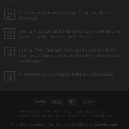
Os 10 mandamentos da degustação (e da Frau
15
Juni
Cachaça)
Keine
Kommentare
Letícia ‘Frau Cachaça’, a dama do nosso destilado na
08
zu
Os
März
Áustria – pelos Devotos da Cachaça
10
mandamentos
Keine
da
Kommentare
Letícia „Frau Cachaça“ Nöbauer é a campeã do IV
25
degustação
zu
(e
Letícia
Feb.
Concurso Nacional de Rabo de Galo – pelos Devotos
da
‘Frau
da Cachaça
Frau
Cachaça’,
Cachaça)
a
Keine
dama
Kommentare
do
Die besten 50 Cachaças Brasiliens – Stand 2022
23
zu
nosso
Letícia
Feb.
destilado
Keine
„Frau
na
Kommentare
Cachaça“
Áustria
zu
Nöbauer
–
Die
é
pelos
besten
a
Devotos
50
campeã
PayPal
Visa
MasterCard
Bank
da
Cachaças
do
Cachaça
Brasiliens
Transfer
IV
–
Concurso
ÜBER MICH
KONTAKT
FAQ
IMPRESSUM
AGB
Stand
Nacional
DATENSCHUTZERKLÄRUNG
RÜCKTRITTSBELEHRUNG
2022
de
Rabo
Alle Rechte vorbehalten. Copyright 2026 ©
Leticia Nöbauer
de