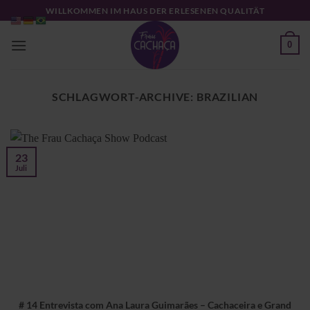
Zum
WILLKOMMEN IM HAUS DER ERLESENEN QUALITÄT
Inhalt
springen
0
SCHLAGWORT-ARCHIVE:
BRAZILIAN
23
Juli
# 14 Entrevista com Ana Laura Guimarães – Cachaceira e Grand