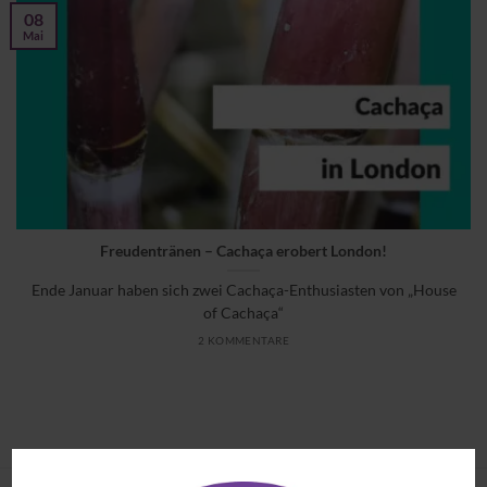
08
Mai
Freudentränen – Cachaça erobert London!
Ende Januar haben sich zwei Cachaça-Enthusiasten von „House
of Cachaça“
2 KOMMENTARE