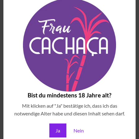
ANGESEHENE ARTIKEL
Brazilian Sounds & Cocktails
€
69.00
(inkl. MwSt)
Pindorama Cobra Coral
€
37.90
(inkl. MwSt)
Cachaça Matriarca Blend 4 Madeiras Brasileiras -
Extra Premium
€
56.90
(inkl. MwSt)
Bist du mindestens 18 Jahre alt?
Meu Garoto Açaí Likör
Mit klicken auf "Ja" bestätige ich, dass ich das
€
30.90
(inkl. MwSt)
notwendige Alter habe und diesen Inhalt sehen darf.
Ja
Nein
MEISTVERKAUFTE ARTIKEL