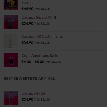
Europa
€
64.90
(inkl. MwSt)
Cachaça Século XVIII
€
34.90
(inkl. MwSt)
Cachaça Tiê Castanheira
€
34.90
(inkl. MwSt)
Copo Americano Serie
Preisspanne:
€
4.00
–
€
6.00
(inkl. MwSt)
€4.00
bis
€6.00
BESTBEWERTETE ARTIKEL
Cachaça Sô Zé
€
34.90
(inkl. MwSt)