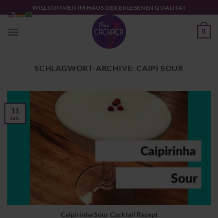
Zum
WILLKOMMEN IM HAUS DER ERLESENEN QUALITÄT
Inhalt
springen
0
SCHLAGWORT-ARCHIVE:
CAIPI SOUR
11
Jan.
Caipirinha Sour Cocktail Rezept