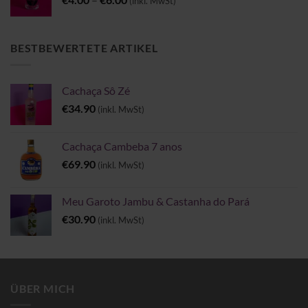
(inkl. MwSt)
€4.00
bis
€6.00
BESTBEWERTETE ARTIKEL
Cachaça Sô Zé
€
34.90
(inkl. MwSt)
Cachaça Cambeba 7 anos
€
69.90
(inkl. MwSt)
Meu Garoto Jambu & Castanha do Pará
€
30.90
(inkl. MwSt)
ÜBER MICH