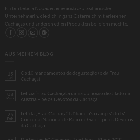
Ich bin Leticia Nöbauer, eine austro-brasilianische
Unternehmerin, die dich in ganz Österreich mit erlesenen
Cachaças und anderen edlen Produkten beliefern möchte.
AUS MEINEM BLOG
Os 10 mandamentos da degustação (e da Frau
15
Juni
Cachaça)
Keine
Kommentare
Letícia ‘Frau Cachaça’, a dama do nosso destilado na
08
zu
Os
März
Áustria – pelos Devotos da Cachaça
10
mandamentos
Keine
da
Kommentare
Letícia „Frau Cachaça“ Nöbauer é a campeã do IV
25
degustação
zu
(e
Letícia
Feb.
Concurso Nacional de Rabo de Galo – pelos Devotos
da
‘Frau
da Cachaça
Frau
Cachaça’,
Cachaça)
a
Keine
dama
Kommentare
do
Die besten 50 Cachaças Brasiliens – Stand 2022
zu