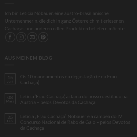
Ich bin Leticia Nöbauer, eine austro-brasilianische
Unternehmerin, die dich in ganz Österreich mit erlesenen
Cachaças und anderen edlen Produkten beliefern möchte.
AUS MEINEM BLOG
Os 10 mandamentos da degustação (e da Frau
15
Juni
Cachaça)
Keine
Kommentare
Letícia ‘Frau Cachaça’, a dama do nosso destilado na
08
zu
Os
März
Áustria – pelos Devotos da Cachaça
10
mandamentos
Keine
da
Kommentare
Letícia „Frau Cachaça“ Nöbauer é a campeã do IV
25
degustação
zu
(e
Letícia
Feb.
Concurso Nacional de Rabo de Galo – pelos Devotos
da
‘Frau
da Cachaça
Frau
Cachaça’,
Cachaça)
a
Keine
dama