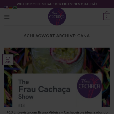
Zum
WILLKOMMEN IM HAUS DER ERLESENEN QUALITÄT
Inhalt
springen
0
SCHLAGWORT-ARCHIVE:
CANA
17
Apr.
#13 Entrevista com Bruno Videira – Cachaceiro e idealizador do