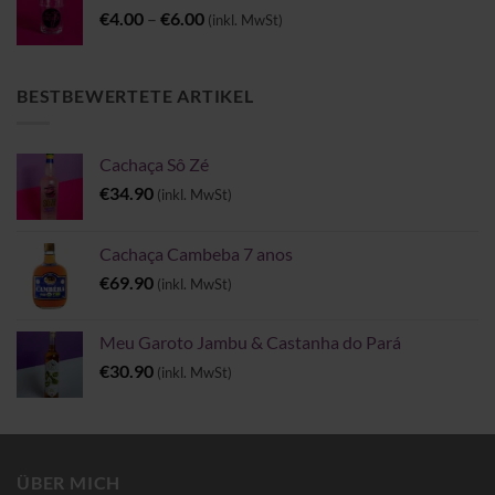
Preisspanne:
€
4.00
–
€
6.00
(inkl. MwSt)
€4.00
bis
€6.00
BESTBEWERTETE ARTIKEL
Cachaça Sô Zé
€
34.90
(inkl. MwSt)
Cachaça Cambeba 7 anos
€
69.90
(inkl. MwSt)
Meu Garoto Jambu & Castanha do Pará
€
30.90
(inkl. MwSt)
ÜBER MICH