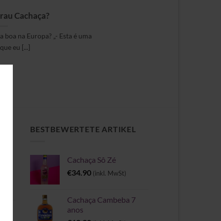
Frau Cachaça?
 boa na Europa? „- Esta é uma
ue eu [...]
CH
BESTBEWERTETE ARTIKEL
Cachaça Sô Zé
e
€
34.90
(inkl. MwSt)
Cachaça Cambeba 7
anos
II