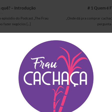
 quê? – Introdução
# 1 Quem é 
 episódio do Podcast „The Frau
„Onde dá pra comprar cachaca
fazer negócios [...]
pergunta q
STVERKAUFTE ARTIKEL
EMPFEHLUNGEN FÜR DI
Blauer Frizzante
Guia do Mapa da
Principe
Cachaça – Exklusiv
Ausgabe in Europa
€
14.90
(inkl. MwSt)
€
64.90
(inkl. MwSt)
Copo Americano Serie
Cachaça Século XVI
Preisspanne:
€
4.00
–
€
6.00