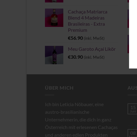
Cachaça Matriarca
Blend 4 Madeiras
Brasileiras - Extra
Premium
€
56.90
(inkl. MwSt)
Meu Garoto Açaí Likör
€
30.90
(inkl. MwSt)
ÜBER MICH
AU
Ich bin Leticia Nöbauer, eine
15
austro-brasilianische
Juni
Unternehmerin, die dich in ganz
Österreich mit erlesenen Cachaças
08
und anderen edlen Produkten
März