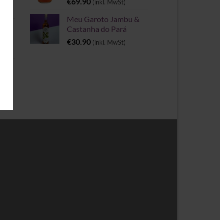
€
69.90
(inkl. MwSt)
Meu Garoto Jambu &
Castanha do Pará
€
30.90
(inkl. MwSt)
rie
spanne: