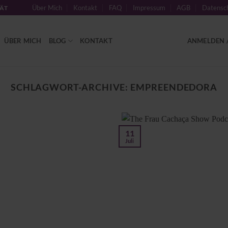
Über Mich
Kontakt
FAQ
Impressum
AGB
Datensch
TÄT
ÜBER MICH
BLOG
KONTAKT
ANMELDEN /
SCHLAGWORT-ARCHIVE:
EMPREENDEDORA
11
Juli