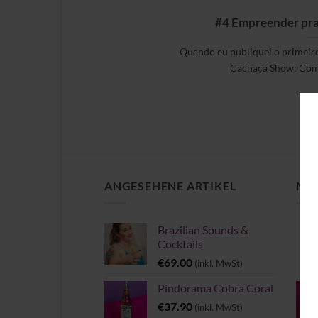
#4 Empreender pra
Quando eu publiquei o primeiro
Cachaça Show: Como 
ANGESEHENE ARTIKEL
MEI
Brazilian Sounds &
Cocktails
€
69.00
(inkl. MwSt)
Pindorama Cobra Coral
€
37.90
(inkl. MwSt)