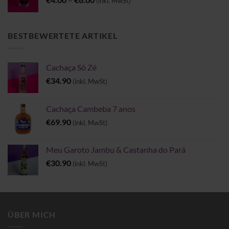
(inkl. MwSt)
€4.00
bis
€6.00
BESTBEWERTETE ARTIKEL
Cachaça Sô Zé
€
34.90
(inkl. MwSt)
Cachaça Cambeba 7 anos
€
69.90
(inkl. MwSt)
Meu Garoto Jambu & Castanha do Pará
€
30.90
(inkl. MwSt)
ÜBER MICH