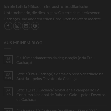
Ich bin Leticia Nöbauer, eine austro-brasilianische
Unternehmerin, die dich in ganz Österreich mit erlesenen
Cachaças und anderen edlen Produkten beliefern möchte.
AUS MEINEM BLOG
Os 10 mandamentos da degustação (e da Frau
15
Juni
Cachaça)
Keine
Kommentare
Letícia ‘Frau Cachaça’, a dama do nosso destilado na
08
zu
Os
März
Áustria – pelos Devotos da Cachaça
10
mandamentos
Keine
da
Kommentare
Letícia „Frau Cachaça“ Nöbauer é a campeã do IV
25
degustação
zu
(e
Letícia
Feb.
Concurso Nacional de Rabo de Galo – pelos Devotos
da
‘Frau
da Cachaça
Frau
Cachaça’,
Cachaça)
a
Keine
dama
Kommentare
do
Die besten 50 Cachaças Brasiliens – Stand 2022
zu