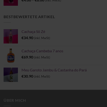
(inkl. MwSt)
€4.00
bis
€6.00
BESTBEWERTETE ARTIKEL
Cachaça Sô Zé
€
34.90
(inkl. MwSt)
Cachaça Cambeba 7 anos
€
69.90
(inkl. MwSt)
Meu Garoto Jambu & Castanha do Pará
€
30.90
(inkl. MwSt)
ÜBER MICH