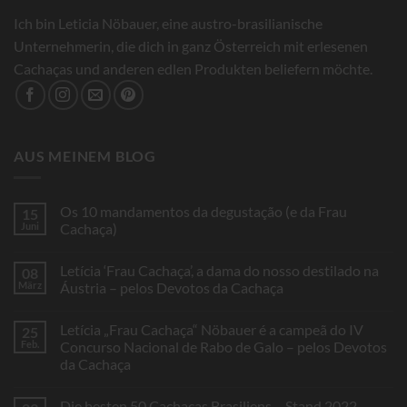
Ich bin Leticia Nöbauer, eine austro-brasilianische
Unternehmerin, die dich in ganz Österreich mit erlesenen
Cachaças und anderen edlen Produkten beliefern möchte.
AUS MEINEM BLOG
Os 10 mandamentos da degustação (e da Frau
15
Juni
Cachaça)
Keine
Kommentare
Letícia ‘Frau Cachaça’, a dama do nosso destilado na
08
zu
Os
März
Áustria – pelos Devotos da Cachaça
10
mandamentos
Keine
da
Kommentare
Letícia „Frau Cachaça“ Nöbauer é a campeã do IV
25
degustação
zu
(e
Letícia
Feb.
Concurso Nacional de Rabo de Galo – pelos Devotos
da
‘Frau
da Cachaça
Frau
Cachaça’,
Cachaça)
a
Keine
dama
Kommentare
do
Die besten 50 Cachaças Brasiliens – Stand 2022
zu