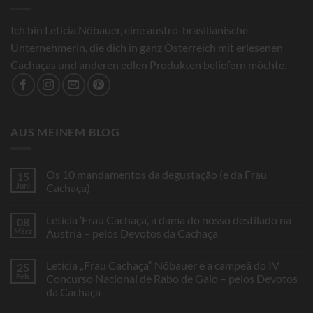
Ich bin Leticia Nöbauer, eine austro-brasilianische
Unternehmerin, die dich in ganz Österreich mit erlesenen
Cachaças und anderen edlen Produkten beliefern möchte.
AUS MEINEM BLOG
Os 10 mandamentos da degustação (e da Frau
15
Juni
Cachaça)
Keine
Kommentare
Letícia ‘Frau Cachaça’, a dama do nosso destilado na
08
zu
Os
März
Áustria – pelos Devotos da Cachaça
10
mandamentos
Keine
da
Kommentare
Letícia „Frau Cachaça“ Nöbauer é a campeã do IV
25
degustação
zu
(e
Letícia
Feb.
Concurso Nacional de Rabo de Galo – pelos Devotos
da
‘Frau
da Cachaça
Frau
Cachaça’,
Cachaça)
a
Keine
dama