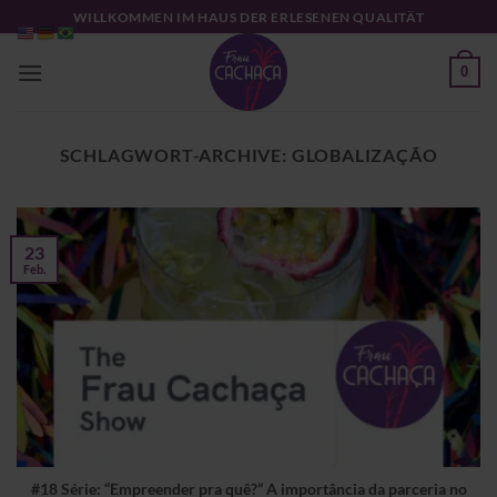
Zum
WILLKOMMEN IM HAUS DER ERLESENEN QUALITÄT
Inhalt
springen
0
SCHLAGWORT-ARCHIVE:
GLOBALIZAÇÃO
23
Feb.
#18 Série: “Empreender pra quê?” A importância da parceria no