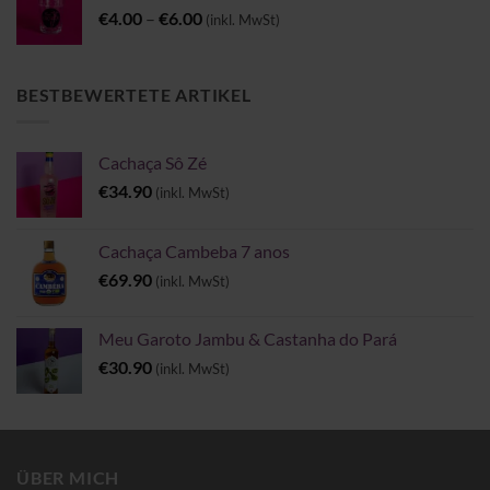
Preisspanne:
€
4.00
–
€
6.00
(inkl. MwSt)
€4.00
bis
€6.00
BESTBEWERTETE ARTIKEL
Cachaça Sô Zé
€
34.90
(inkl. MwSt)
Cachaça Cambeba 7 anos
€
69.90
(inkl. MwSt)
Meu Garoto Jambu & Castanha do Pará
€
30.90
(inkl. MwSt)
ÜBER MICH