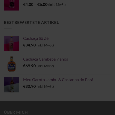
Preisspanne:
€
4.00
–
€
6.00
(inkl. MwSt)
€4.00
bis
€6.00
BESTBEWERTETE ARTIKEL
Cachaça Sô Zé
€
34.90
(inkl. MwSt)
Cachaça Cambeba 7 anos
€
69.90
(inkl. MwSt)
Meu Garoto Jambu & Castanha do Pará
€
30.90
(inkl. MwSt)
ÜBER MICH