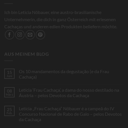
Ich bin Leticia Nöbauer, eine austro-brasilianische
Unternehmerin, die dich in ganz Österreich mit erlesenen
Cachaças und anderen edlen Produkten beliefern möchte.
AUS MEINEM BLOG
Os 10 mandamentos da degustação (e da Frau
15
Juni
Cachaça)
Keine
Kommentare
Letícia ‘Frau Cachaça’, a dama do nosso destilado na
08
zu
Os
März
Áustria – pelos Devotos da Cachaça
10
mandamentos
Keine
da
Kommentare
Letícia „Frau Cachaça“ Nöbauer é a campeã do IV
25
degustação
zu
(e
Letícia
Feb.
Concurso Nacional de Rabo de Galo – pelos Devotos
da
‘Frau
da Cachaça
Frau
Cachaça’,
Cachaça)
a
Keine
dama