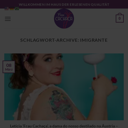
Zum
WILLKOMMEN IM HAUS DER ERLESENEN QUALITÄT
Inhalt
springen
0
SCHLAGWORT-ARCHIVE:
IMIGRANTE
08
März
Letícia ‘Frau Cachaça’, a dama do nosso destilado na Áustria –