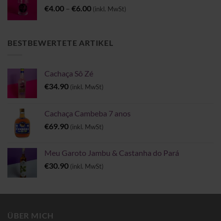
Preisspanne:
€
4.00
–
€
6.00
(inkl. MwSt)
€4.00
bis
€6.00
BESTBEWERTETE ARTIKEL
Cachaça Sô Zé
€
34.90
(inkl. MwSt)
Cachaça Cambeba 7 anos
€
69.90
(inkl. MwSt)
Meu Garoto Jambu & Castanha do Pará
€
30.90
(inkl. MwSt)
ÜBER MICH