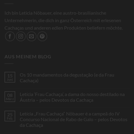
Ich bin Leticia Nöbauer, eine austro-brasilianische
Unternehmerin, die dich in ganz Österreich mit erlesenen
Cachaças und anderen edlen Produkten beliefern möchte.
AUS MEINEM BLOG
Os 10 mandamentos da degustação (e da Frau
15
Juni
Cachaça)
Keine
Kommentare
Letícia ‘Frau Cachaça’, a dama do nosso destilado na
08
zu
Os
März
Áustria – pelos Devotos da Cachaça
10
mandamentos
Keine
da
Kommentare
Letícia „Frau Cachaça“ Nöbauer é a campeã do IV
25
degustação
zu
(e
Letícia
Feb.
Concurso Nacional de Rabo de Galo – pelos Devotos
da
‘Frau
da Cachaça
Frau
Cachaça’,
Cachaça)
a
Keine
dama