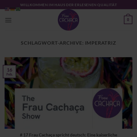
Zum
WILLKOMMEN IM HAUS DER ERLESENEN QUALITÄT
Inhalt
springen
0
SCHLAGWORT-ARCHIVE:
IMPERATRIZ
16
Feb.
# 17 Frau Cachaça spricht deutsch: Eine kaiserliche