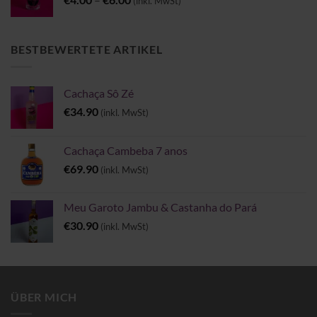
(inkl. MwSt)
€4.00
bis
€6.00
BESTBEWERTETE ARTIKEL
Cachaça Sô Zé
€
34.90
(inkl. MwSt)
Cachaça Cambeba 7 anos
€
69.90
(inkl. MwSt)
Meu Garoto Jambu & Castanha do Pará
€
30.90
(inkl. MwSt)
ÜBER MICH