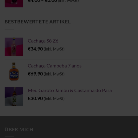
(inkl. MwSt)
€4.00
bis
€6.00
BESTBEWERTETE ARTIKEL
Cachaça Sô Zé
€
34.90
(inkl. MwSt)
Cachaça Cambeba 7 anos
€
69.90
(inkl. MwSt)
Meu Garoto Jambu & Castanha do Pará
€
30.90
(inkl. MwSt)
ÜBER MICH