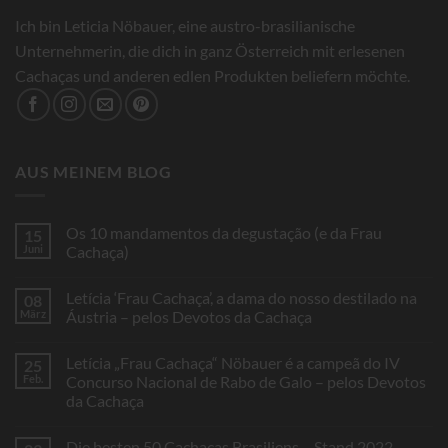
Ich bin Leticia Nöbauer, eine austro-brasilianische
Unternehmerin, die dich in ganz Österreich mit erlesenen
Cachaças und anderen edlen Produkten beliefern möchte.
AUS MEINEM BLOG
Os 10 mandamentos da degustação (e da Frau
15
Juni
Cachaça)
Keine
Kommentare
Letícia ‘Frau Cachaça’, a dama do nosso destilado na
08
zu
Os
März
Áustria – pelos Devotos da Cachaça
10
mandamentos
Keine
da
Kommentare
Letícia „Frau Cachaça“ Nöbauer é a campeã do IV
25
degustação
zu
(e
Letícia
Feb.
Concurso Nacional de Rabo de Galo – pelos Devotos
da
‘Frau
da Cachaça
Frau
Cachaça’,
Cachaça)
a
Keine
dama
Kommentare
do
Die besten 50 Cachaças Brasiliens – Stand 2022
zu