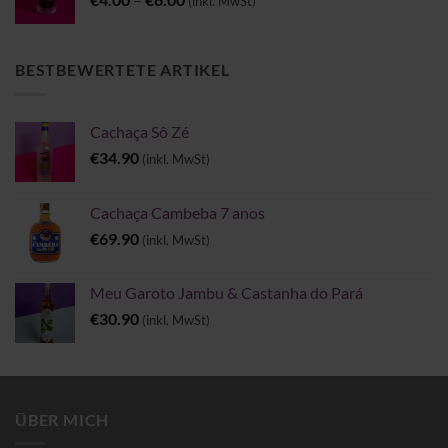
(inkl. MwSt)
€4.00
bis
€6.00
BESTBEWERTETE ARTIKEL
Cachaça Sô Zé
€
34.90
(inkl. MwSt)
Cachaça Cambeba 7 anos
€
69.90
(inkl. MwSt)
Meu Garoto Jambu & Castanha do Pará
€
30.90
(inkl. MwSt)
ÜBER MICH