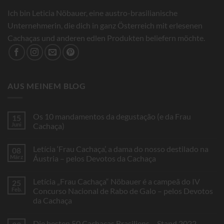
Ich bin Leticia Nöbauer, eine austro-brasilianische
Unternehmerin, die dich in ganz Österreich mit erlesenen
Cachaças und anderen edlen Produkten beliefern möchte.
AUS MEINEM BLOG
Os 10 mandamentos da degustação (e da Frau
15
Juni
Cachaça)
Keine
Kommentare
Letícia ‘Frau Cachaça’, a dama do nosso destilado na
08
zu
Os
März
Áustria – pelos Devotos da Cachaça
10
mandamentos
Keine
da
Kommentare
Letícia „Frau Cachaça“ Nöbauer é a campeã do IV
25
degustação
zu
(e
Letícia
Feb.
Concurso Nacional de Rabo de Galo – pelos Devotos
da
‘Frau
da Cachaça
Frau
Cachaça’,
Cachaça)
a
Keine
dama
Kommentare
do
Die besten 50 Cachaças Brasiliens – Stand 2022
zu