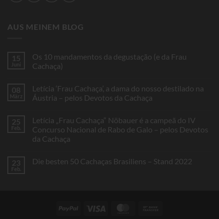
AUS MEINEM BLOG
Os 10 mandamentos da degustação (e da Frau
15
Juni
Cachaça)
Keine
Kommentare
Letícia ‘Frau Cachaça’, a dama do nosso destilado na
08
zu
Os
März
Áustria – pelos Devotos da Cachaça
10
mandamentos
Keine
da
Kommentare
Letícia „Frau Cachaça“ Nöbauer é a campeã do IV
25
degustação
zu
(e
Letícia
Feb.
Concurso Nacional de Rabo de Galo – pelos Devotos
da
‘Frau
da Cachaça
Frau
Cachaça’,
Cachaça)
a
Keine
dama
Kommentare
do
Die besten 50 Cachaças Brasiliens – Stand 2022
23
zu
nosso
Letícia
Feb.
destilado
Keine
„Frau
na
Kommentare
Cachaça“
Áustria
zu
Nöbauer
–
Die
é
pelos
besten
a
Devotos
50
campeã
PayPal
Visa
MasterCard
Bank
da
Cachaças
do
Cachaça
Brasiliens
Transfer
IV