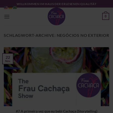
Zum
WILLKOMMEN IM HAUS DER ERLESENEN QUALITÄT
Inhalt
springen
0
SCHLAGWORT-ARCHIVE:
NEGÓCIOS NO EXTERIOR
22
Nov.
#7 A primeira vez que eu bebi Cachaça (Storytelling)