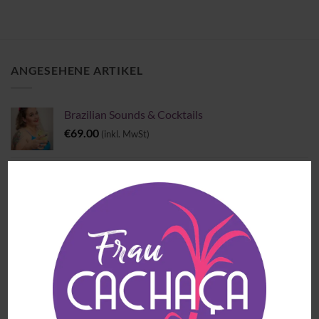
ANGESEHENE ARTIKEL
Brazilian Sounds & Cocktails
€
69.00
(inkl. MwSt)
Pindorama Cobra Coral
€
37.90
(inkl. MwSt)
Cachaça Matriarca Blend 4 Madeiras Brasileiras -
Extra Premium
€
56.90
(inkl. MwSt)
Meu Garoto Açaí Likör
€
30.90
(inkl. MwSt)