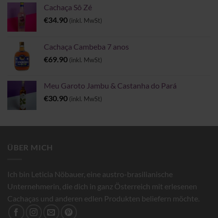
Cachaça Sô Zé
€
34.90
(inkl. MwSt)
Cachaça Cambeba 7 anos
€
69.90
(inkl. MwSt)
Meu Garoto Jambu & Castanha do Pará
€
30.90
(inkl. MwSt)
ÜBER MICH
Ich bin Leticia Nöbauer, eine austro-brasilianische
Unternehmerin, die dich in ganz Österreich mit erlesenen
Cachaças und anderen edlen Produkten beliefern möchte.