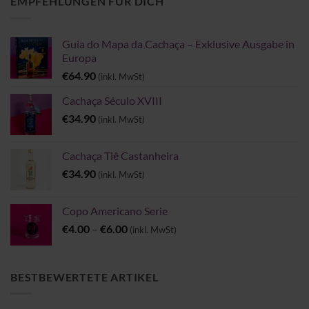
EMPFEHLUNGEN FÜR DICH
Guia do Mapa da Cachaça – Exklusive Ausgabe in
Europa
€
64.90
(inkl. MwSt)
Cachaça Século XVIII
€
34.90
(inkl. MwSt)
Cachaça Tiê Castanheira
€
34.90
(inkl. MwSt)
Copo Americano Serie
Preisspanne:
€
4.00
–
€
6.00
(inkl. MwSt)
€4.00
bis
€6.00
BESTBEWERTETE ARTIKEL