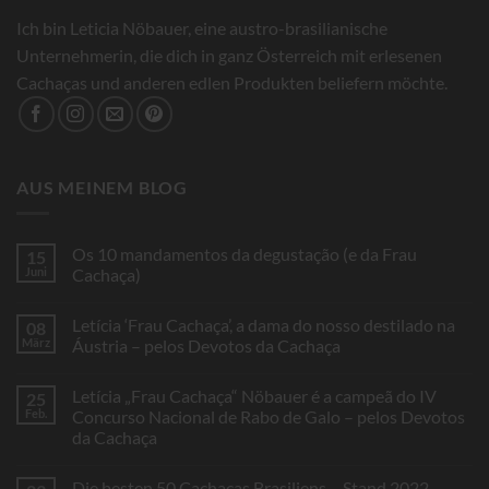
Ich bin Leticia Nöbauer, eine austro-brasilianische
Unternehmerin, die dich in ganz Österreich mit erlesenen
Cachaças und anderen edlen Produkten beliefern möchte.
AUS MEINEM BLOG
Os 10 mandamentos da degustação (e da Frau
15
Juni
Cachaça)
Keine
Kommentare
Letícia ‘Frau Cachaça’, a dama do nosso destilado na
08
zu
Os
März
Áustria – pelos Devotos da Cachaça
10
mandamentos
Keine
da
Kommentare
Letícia „Frau Cachaça“ Nöbauer é a campeã do IV
25
degustação
zu
(e
Letícia
Feb.
Concurso Nacional de Rabo de Galo – pelos Devotos
da
‘Frau
da Cachaça
Frau
Cachaça’,
Cachaça)
a
Keine
dama
Kommentare
do
Die besten 50 Cachaças Brasiliens – Stand 2022
zu