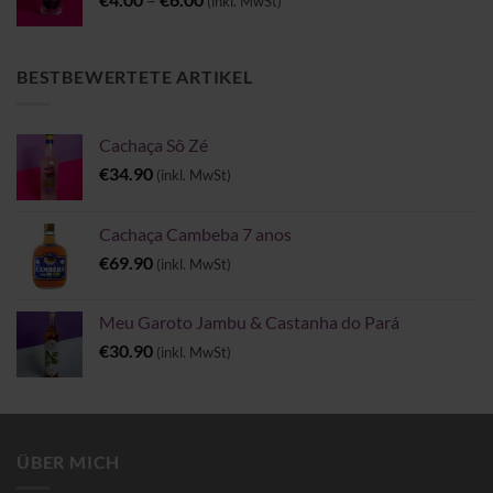
(inkl. MwSt)
€4.00
bis
€6.00
BESTBEWERTETE ARTIKEL
Cachaça Sô Zé
€
34.90
(inkl. MwSt)
Cachaça Cambeba 7 anos
€
69.90
(inkl. MwSt)
Meu Garoto Jambu & Castanha do Pará
€
30.90
(inkl. MwSt)
ÜBER MICH