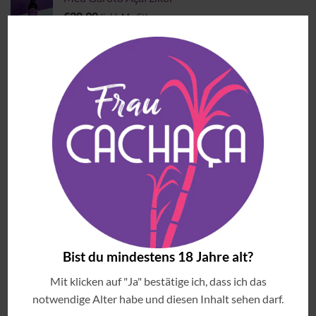
€
30.90
(inkl. MwSt)
MEISTVERKAUFTE ARTIKEL
Blauer Frizzante Principe
€
14.90
(inkl. MwSt)
Copo Americano Serie
Preisspanne:
€
4.00
–
€
6.00
(inkl. MwSt)
€4.00
bis
Jambuzera
€6.00
Preisspanne:
€
33.90
–
€
54.90
(inkl. MwSt)
€33.90
Bist du mindestens 18 Jahre alt?
bis
Cachaça Tiê Prata
Mit klicken auf "Ja" bestätige ich, dass ich das
€54.90
Preisspanne:
€
14.99
–
€
32.90
notwendige Alter habe und diesen Inhalt sehen darf.
(inkl. MwSt)
€14.99