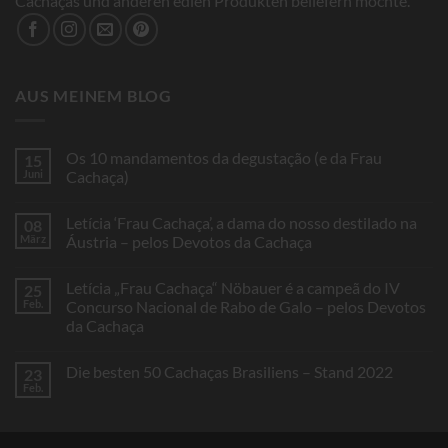
Cachaças und anderen edlen Produkten beliefern möchte.
AUS MEINEM BLOG
Os 10 mandamentos da degustação (e da Frau
15
Juni
Cachaça)
Keine
Kommentare
Letícia ‘Frau Cachaça’, a dama do nosso destilado na
08
zu
Os
März
Áustria – pelos Devotos da Cachaça
10
mandamentos
Keine
da
Kommentare
Letícia „Frau Cachaça“ Nöbauer é a campeã do IV
25
degustação
zu
(e
Letícia
Feb.
Concurso Nacional de Rabo de Galo – pelos Devotos
da
‘Frau
da Cachaça
Frau
Cachaça’,
Cachaça)
a
Keine
dama
Kommentare
do
Die besten 50 Cachaças Brasiliens – Stand 2022
23
zu
nosso
Letícia
Feb.
destilado
Keine
„Frau
na
Kommentare
Cachaça“
Áustria
zu
Nöbauer
–
Die
é
pelos
besten