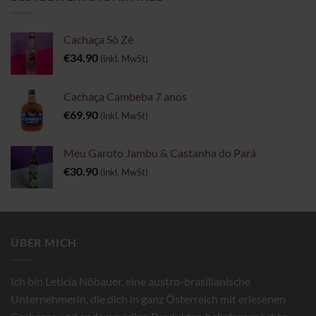
Cachaça Sô Zé
€
34.90
(inkl. MwSt)
Cachaça Cambeba 7 anos
€
69.90
(inkl. MwSt)
Meu Garoto Jambu & Castanha do Pará
€
30.90
(inkl. MwSt)
ÜBER MICH
Ich bin Leticia Nöbauer, eine austro-brasilianische
Unternehmerin, die dich in ganz Österreich mit erlesenen