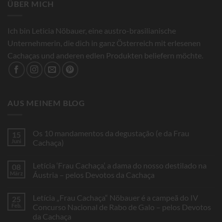
ÜBER MICH
Ich bin Leticia Nöbauer, eine austro-brasilianische
Unternehmerin, die dich in ganz Österreich mit erlesenen
Cachaças und anderen edlen Produkten beliefern möchte.
AUS MEINEM BLOG
Os 10 mandamentos da degustação (e da Frau
15
Juni
Cachaça)
Keine
Kommentare
Letícia ‘Frau Cachaça’, a dama do nosso destilado na
08
zu
Os
März
Áustria – pelos Devotos da Cachaça
10
mandamentos
Keine
da
Kommentare
Letícia „Frau Cachaça“ Nöbauer é a campeã do IV
25
degustação
zu
(e
Letícia
Feb.
Concurso Nacional de Rabo de Galo – pelos Devotos
da
‘Frau
da Cachaça
Frau
Cachaça’,