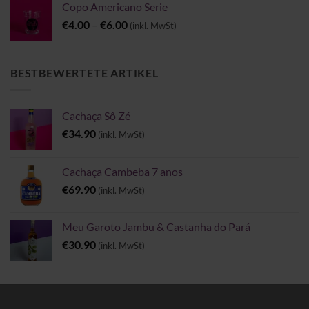
Copo Americano Serie
Preisspanne:
€
4.00
–
€
6.00
(inkl. MwSt)
€4.00
bis
€6.00
BESTBEWERTETE ARTIKEL
Cachaça Sô Zé
€
34.90
(inkl. MwSt)
Cachaça Cambeba 7 anos
€
69.90
(inkl. MwSt)
Meu Garoto Jambu & Castanha do Pará
€
30.90
(inkl. MwSt)