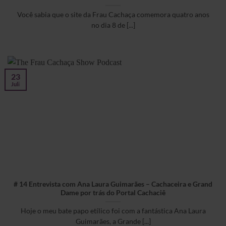
Você sabia que o site da Frau Cachaça comemora quatro anos
no dia 8 de [...]
23
Juli
# 14 Entrevista com Ana Laura Guimarães – Cachaceira e Grand
Dame por trás do Portal Cachaciê
Hoje o meu bate papo etílico foi com a fantástica Ana Laura
Guimarães, a Grande [...]