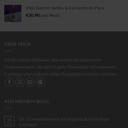
Meu Garoto Jambu & Castanha do Pará
€
30.90
(inkl. MwSt)
ÜBER MICH
Ich bin Leticia Nöbauer, eine austro-brasilianische
Unternehmerin, die dich in ganz Österreich mit erlesenen
Cachaças und anderen edlen Produkten beliefern möchte.
AUS MEINEM BLOG
Os 10 mandamentos da degustação (e da Frau
15
Juni
Cachaça)