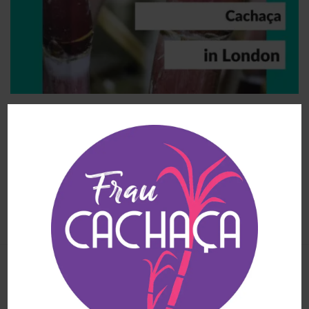
Freudentränen – Cachaça erobert London!
Ende Januar haben sich zwei Cachaça-Enthusiasten von „House
of Cachaça“
2 KOMMENTARE
ANGESEHENE ARTIKEL