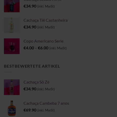
€
34.90
(inkl. MwSt)
Cachaça Tiê Castanheira
€
34.90
(inkl. MwSt)
Copo Americano Serie
Preisspanne:
€
4.00
–
€
6.00
(inkl. MwSt)
€4.00
bis
€6.00
BESTBEWERTETE ARTIKEL
Cachaça Sô Zé
€
34.90
(inkl. MwSt)
Cachaça Cambeba 7 anos
€
69.90
(inkl. MwSt)