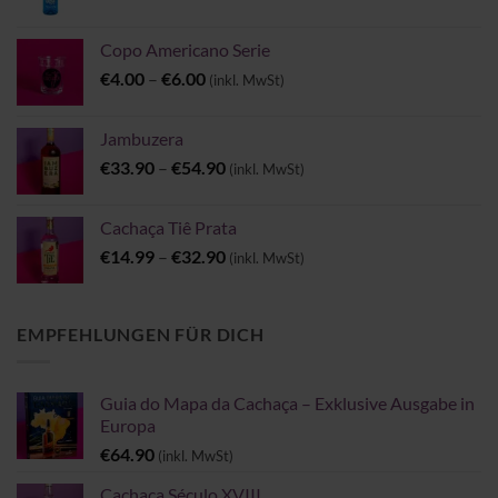
Copo Americano Serie
Preisspanne:
€
4.00
–
€
6.00
(inkl. MwSt)
€4.00
bis
Jambuzera
€6.00
Preisspanne:
€
33.90
–
€
54.90
(inkl. MwSt)
€33.90
bis
Cachaça Tiê Prata
€54.90
Preisspanne:
€
14.99
–
€
32.90
(inkl. MwSt)
€14.99
bis
€32.90
EMPFEHLUNGEN FÜR DICH
Guia do Mapa da Cachaça – Exklusive Ausgabe in
Europa
€
64.90
(inkl. MwSt)
Cachaça Século XVIII