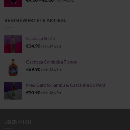
(inkl. MwSt)
€4.00
bis
€6.00
BESTBEWERTETE ARTIKEL
Cachaça Sô Zé
€
34.90
(inkl. MwSt)
Cachaça Cambeba 7 anos
€
69.90
(inkl. MwSt)
Meu Garoto Jambu & Castanha do Pará
€
30.90
(inkl. MwSt)
ÜBER MICH