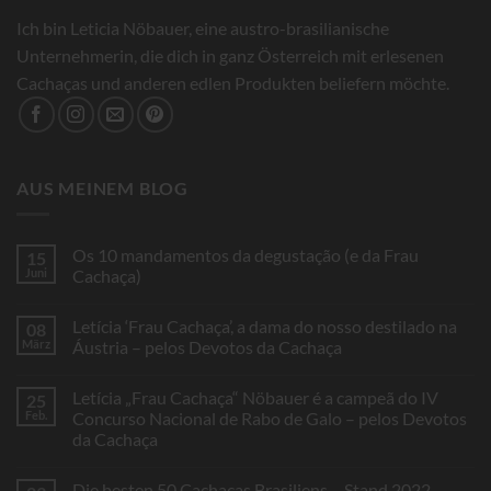
Ich bin Leticia Nöbauer, eine austro-brasilianische
Unternehmerin, die dich in ganz Österreich mit erlesenen
Cachaças und anderen edlen Produkten beliefern möchte.
AUS MEINEM BLOG
Os 10 mandamentos da degustação (e da Frau
15
Juni
Cachaça)
Keine
Kommentare
Letícia ‘Frau Cachaça’, a dama do nosso destilado na
08
zu
Os
März
Áustria – pelos Devotos da Cachaça
10
mandamentos
Keine
da
Kommentare
Letícia „Frau Cachaça“ Nöbauer é a campeã do IV
25
degustação
zu
(e
Letícia
Feb.
Concurso Nacional de Rabo de Galo – pelos Devotos
da
‘Frau
da Cachaça
Frau
Cachaça’,
Cachaça)
a
Keine
dama
Kommentare
do
Die besten 50 Cachaças Brasiliens – Stand 2022
zu