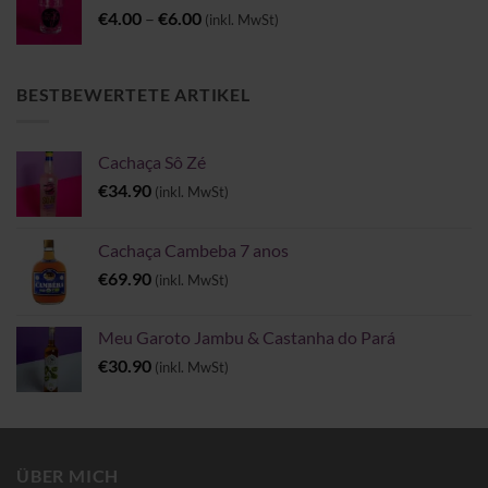
Preisspanne:
€
4.00
–
€
6.00
(inkl. MwSt)
€4.00
bis
€6.00
BESTBEWERTETE ARTIKEL
Cachaça Sô Zé
€
34.90
(inkl. MwSt)
Cachaça Cambeba 7 anos
€
69.90
(inkl. MwSt)
Meu Garoto Jambu & Castanha do Pará
€
30.90
(inkl. MwSt)
ÜBER MICH