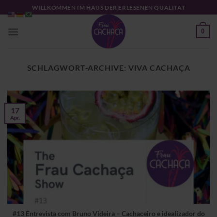
Zum
WILLKOMMEN IM HAUS DER ERLESENEN QUALITÄT
Inhalt
springen
0
SCHLAGWORT-ARCHIVE:
VIVA CACHAÇA
17
Apr.
#13 Entrevista com Bruno Videira – Cachaceiro e idealizador do