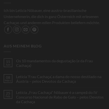
Ich bin Leticia Nöbauer, eine austro-brasilianische
Unternehmerin, die dich in ganz Österreich mit erlesenen
Cachaças und anderen edlen Produkten beliefern möchte.
AUS MEINEM BLOG
Os 10 mandamentos da degustação (e da Frau
15
Juni
Cachaça)
Keine
Kommentare
Letícia ‘Frau Cachaça’, a dama do nosso destilado na
08
zu
Os
März
Áustria – pelos Devotos da Cachaça
10
mandamentos
Keine
da
Kommentare
Letícia „Frau Cachaça“ Nöbauer é a campeã do IV
25
degustação
zu
(e
Letícia
Feb.
Concurso Nacional de Rabo de Galo – pelos Devotos
da
‘Frau
da Cachaça
Frau
Cachaça’,
Cachaça)
a
Keine
dama