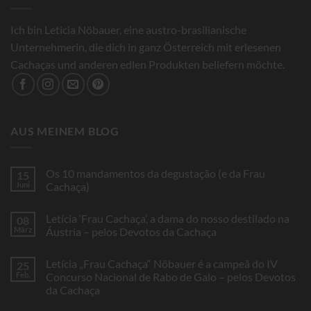
Ich bin Leticia Nöbauer, eine austro-brasilianische
Unternehmerin, die dich in ganz Österreich mit erlesenen
Cachaças und anderen edlen Produkten beliefern möchte.
AUS MEINEM BLOG
Os 10 mandamentos da degustação (e da Frau
15
Juni
Cachaça)
Keine
Kommentare
Letícia ‘Frau Cachaça’, a dama do nosso destilado na
08
zu
Os
März
Áustria – pelos Devotos da Cachaça
10
mandamentos
Keine
da
Kommentare
Letícia „Frau Cachaça“ Nöbauer é a campeã do IV
25
degustação
zu
(e
Letícia
Feb.
Concurso Nacional de Rabo de Galo – pelos Devotos
da
‘Frau
da Cachaça
Frau
Cachaça’,
Cachaça)
a
Keine
dama