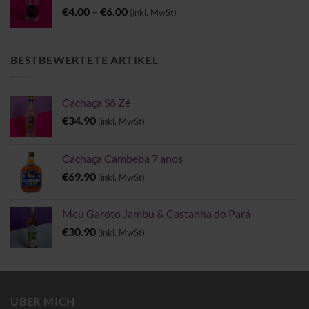
Preisspanne:
€
4.00
–
€
6.00
(inkl. MwSt)
€4.00
bis
€6.00
BESTBEWERTETE ARTIKEL
Cachaça Sô Zé
€
34.90
(inkl. MwSt)
Cachaça Cambeba 7 anos
€
69.90
(inkl. MwSt)
Meu Garoto Jambu & Castanha do Pará
€
30.90
(inkl. MwSt)
ÜBER MICH