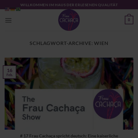
Zum
WILLKOMMEN IM HAUS DER ERLESENEN QUALITÄT
Inhalt
springen
0
SCHLAGWORT-ARCHIVE:
WIEN
16
Feb.
# 17 Frau Cachaça spricht deutsch: Eine kaiserliche