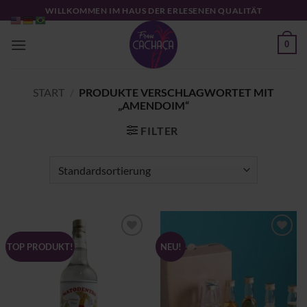
Zum
WILLKOMMEN IM HAUS DER ERLESENEN QUALITÄT
Inhalt
springen
0
START
/
PRODUKTE VERSCHLAGWORTET MIT
„AMENDOIM“
FILTER
Zu
Zu
TOP PRODUKT!
NEU!
Wunschliste
Wunschliste
hinzufügen
hinzufügen