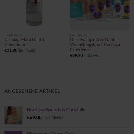
CACHAÇAS
CACHAÇAS
Cachaça Mato Dentro
Die etwas größere Online
Amendoim
Verkostungsbox – Cachaça
Experience
€
31.90
(inkl. MwSt)
€
89.90
(inkl. MwSt)
ANGESEHENE ARTIKEL
Brazilian Sounds & Cocktails
€
69.00
(inkl. MwSt)
Pindorama Cobra Coral