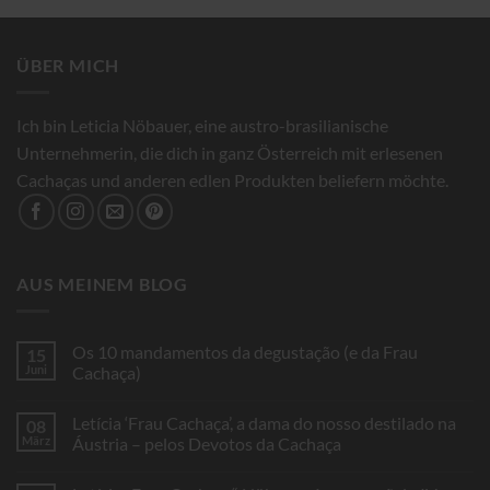
ÜBER MICH
Ich bin Leticia Nöbauer, eine austro-brasilianische
Unternehmerin, die dich in ganz Österreich mit erlesenen
Cachaças und anderen edlen Produkten beliefern möchte.
AUS MEINEM BLOG
Os 10 mandamentos da degustação (e da Frau
15
Juni
Cachaça)
Keine
Kommentare
Letícia ‘Frau Cachaça’, a dama do nosso destilado na
08
zu
Os
März
Áustria – pelos Devotos da Cachaça
10
mandamentos
Keine
da
Kommentare