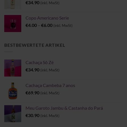
€
34.90
(inkl. MwSt)
Copo Americano Serie
Preisspanne:
€
4.00
–
€
6.00
(inkl. MwSt)
€4.00
bis
€6.00
BESTBEWERTETE ARTIKEL
Cachaça Sô Zé
€
34.90
(inkl. MwSt)
Cachaça Cambeba 7 anos
€
69.90
(inkl. MwSt)
Meu Garoto Jambu & Castanha do Pará
€
30.90
(inkl. MwSt)