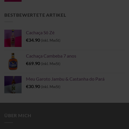
€4.00
bis
€6.00
BESTBEWERTETE ARTIKEL
Cachaça Sô Zé
€
34.90
(inkl. MwSt)
Cachaça Cambeba 7 anos
€
69.90
(inkl. MwSt)
Meu Garoto Jambu & Castanha do Pará
€
30.90
(inkl. MwSt)
ÜBER MICH