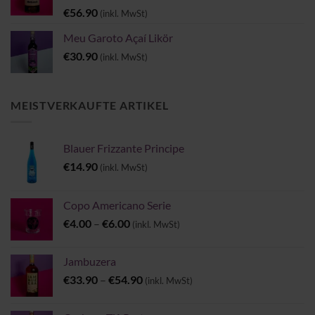
€
56.90
(inkl. MwSt)
Meu Garoto Açaí Likör
€
30.90
(inkl. MwSt)
MEISTVERKAUFTE ARTIKEL
Blauer Frizzante Principe
€
14.90
(inkl. MwSt)
Copo Americano Serie
Preisspanne:
€
4.00
–
€
6.00
(inkl. MwSt)
€4.00
bis
Jambuzera
€6.00
Preisspanne:
€
33.90
–
€
54.90
(inkl. MwSt)
€33.90
bis