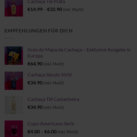
Cachaça Tiê Prata
€54.90
Preisspanne:
€
14.99
–
€
32.90
(inkl. MwSt)
€14.99
bis
€32.90
EMPFEHLUNGEN FÜR DICH
Guia do Mapa da Cachaça – Exklusive Ausgabe in
Europa
€
64.90
(inkl. MwSt)
Cachaça Século XVIII
€
34.90
(inkl. MwSt)
Cachaça Tiê Castanheira
€
34.90
(inkl. MwSt)
Copo Americano Serie
Preisspanne:
€
4.00
–
€
6.00
(inkl. MwSt)