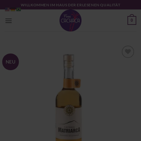
Zum
WILLKOMMEN IM HAUS DER ERLESENEN QUALITÄT
Inhalt
springen
0
NEU
Zu
Wunschliste
hinzufügen