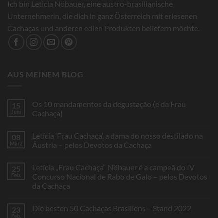
Ich bin Leticia Nöbauer, eine austro-brasilianische
Unternehmerin, die dich in ganz Österreich mit erlesenen
Cachaças und anderen edlen Produkten beliefern möchte.
AUS MEINEM BLOG
Os 10 mandamentos da degustação (e da Frau
15
Juni
Cachaça)
Keine
Kommentare
Letícia ‘Frau Cachaça’, a dama do nosso destilado na
08
zu
Os
März
Áustria – pelos Devotos da Cachaça
10
mandamentos
Keine
da
Kommentare
Letícia „Frau Cachaça“ Nöbauer é a campeã do IV
25
degustação
zu
(e
Letícia
Feb.
Concurso Nacional de Rabo de Galo – pelos Devotos
da
‘Frau
da Cachaça
Frau
Cachaça’,
Cachaça)
a
Keine
dama
Kommentare
do
Die besten 50 Cachaças Brasiliens – Stand 2022
23
zu
nosso
Letícia
Feb.
destilado