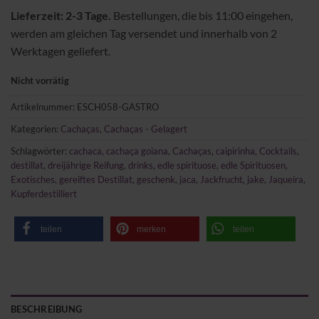
Lieferzeit: 2-3 Tage.
Bestellungen, die bis 11:00 eingehen,
werden am gleichen Tag versendet und innerhalb von 2
Werktagen geliefert.
Nicht vorrätig
Artikelnummer:
ESCH058-GASTRO
Kategorien:
Cachaças
,
Cachaças - Gelagert
Schlagwörter:
cachaca
,
cachaça goiana
,
Cachaças
,
caipirinha
,
Cocktails
,
destillat
,
dreijährige Reifung
,
drinks
,
edle spirituose
,
edle Spirituosen
,
Exotisches
,
gereiftes Destillat
,
geschenk
,
jaca
,
Jackfrucht
,
jake
,
Jaqueira
,
Kupferdestilliert
teilen
merken
teilen
BESCHREIBUNG