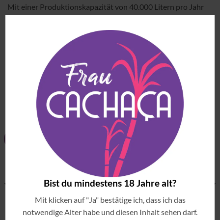
Mit einer Produktionskapazität von 40.000 Litern pro Jahr
bietet sie fünf feste Sorten und limitierte Sondereditionen an.
Jede Cachaça erzählt eine Geschichte – das ist die von
Matriarca.
ÄHNLICHE PRODUKTE
Zu
Zu
NEU
TOP PRODUKT!
Wunschliste
Wunschliste
hinzufügen
hinzufügen
Bist du mindestens 18 Jahre alt?
Mit klicken auf "Ja" bestätige ich, dass ich das
notwendige Alter habe und diesen Inhalt sehen darf.