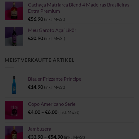
Cachaça Matriarca Blend 4 Madeiras Brasileiras -
Extra Premium
€
56.90
(inkl. MwSt)
Meu Garoto Açaí Likör
€
30.90
(inkl. MwSt)
MEISTVERKAUFTE ARTIKEL
Blauer Frizzante Principe
€
14.90
(inkl. MwSt)
Copo Americano Serie
Preisspanne:
€
4.00
–
€
6.00
(inkl. MwSt)
€4.00
bis
Jambuzera
€6.00
Preisspanne:
€
33.90
–
€
54.90
(inkl. MwSt)