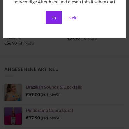
notwendige Alter habe und diesen Inhalt sehen darf.
Ja
Nein
CACHAÇAS - GEREIFT
CACHAÇAS - GEREIFT
Cachaça Matriarca Blend 4
Cachaça Matriarca Blend
Madeiras Brasileiras – Extra
Tropical
Premium
€
59.90
(inkl. MwSt)
€
56.90
(inkl. MwSt)
ANGESEHENE ARTIKEL
Brazilian Sounds & Cocktails
€
69.00
(inkl. MwSt)
Pindorama Cobra Coral
€
37.90
(inkl. MwSt)