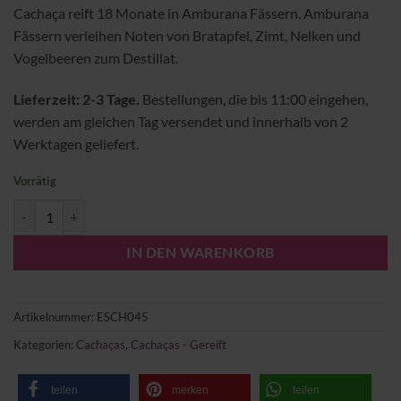
Cachaça reift 18 Monate in Amburana Fässern. Amburana
Fässern verleihen Noten von Bratapfel, Zimt, Nelken und
Vogelbeeren zum Destillat.
Lieferzeit: 2-3 Tage.
Bestellungen, die bis 11:00 eingehen,
werden am gleichen Tag versendet und innerhalb von 2
Werktagen geliefert.
Vorrätig
Cachaça Sepultura Amburana Menge
IN DEN WARENKORB
Artikelnummer:
ESCH045
Kategorien:
Cachaças
,
Cachaças - Gereift
teilen
merken
teilen