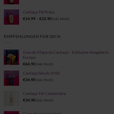
€33.90
bis
Cachaça Tiê Prata
€54.90
Preisspanne:
€
14.99
–
€
32.90
(inkl. MwSt)
€14.99
bis
€32.90
EMPFEHLUNGEN FÜR DICH
Guia do Mapa da Cachaça – Exklusive Ausgabe in
Europa
€
64.90
(inkl. MwSt)
Cachaça Século XVIII
€
34.90
(inkl. MwSt)
Cachaça Tiê Castanheira
€
34.90
(inkl. MwSt)
Copo Americano Serie