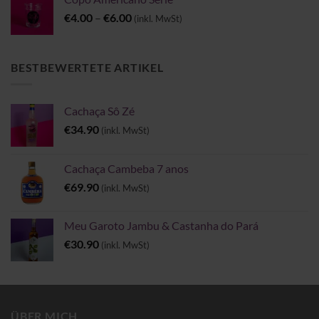
Preisspanne:
€
4.00
–
€
6.00
(inkl. MwSt)
€4.00
bis
€6.00
BESTBEWERTETE ARTIKEL
Cachaça Sô Zé
€
34.90
(inkl. MwSt)
Cachaça Cambeba 7 anos
€
69.90
(inkl. MwSt)
Meu Garoto Jambu & Castanha do Pará
€
30.90
(inkl. MwSt)
ÜBER MICH