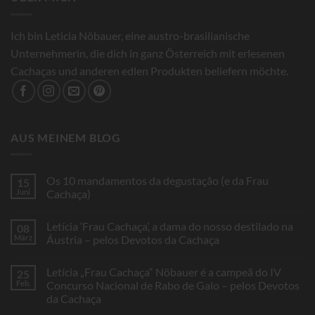
Ich bin Leticia Nöbauer, eine austro-brasilianische
Unternehmerin, die dich in ganz Österreich mit erlesenen
Cachaças und anderen edlen Produkten beliefern möchte.
AUS MEINEM BLOG
Os 10 mandamentos da degustação (e da Frau
15
Juni
Cachaça)
Keine
Kommentare
Letícia ‘Frau Cachaça’, a dama do nosso destilado na
08
zu
Os
März
Áustria – pelos Devotos da Cachaça
10
mandamentos
Keine
da
Kommentare
Letícia „Frau Cachaça“ Nöbauer é a campeã do IV
25
degustação
zu
(e
Letícia
Feb.
Concurso Nacional de Rabo de Galo – pelos Devotos
da
‘Frau
da Cachaça
Frau
Cachaça’,
Cachaça)
a
Keine