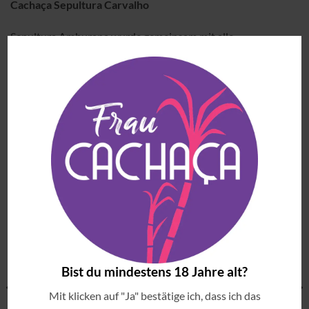
Cachaça Sepultura Carvalho
Sepultura Amburana wurde gemeinsam mit alle
Bandmitglieder und die Brennerei Batista konzipiert. Dieser
Cachaça reift 18 Monate in Amburana Fässern. Amburana
Fässern verleihen Noten von Bratapfel, Zimt, Nelken und
Vogelbeeren zum Destillat.
ÄHNLICHE PRODUKTE
Zu
Zu
NEU
Wunschliste
Wunschliste
hinzufügen
hinzufügen
Bist du mindestens 18 Jahre alt?
Mit klicken auf "Ja" bestätige ich, dass ich das