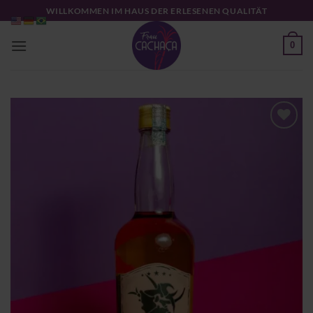
Zum
WILLKOMMEN IM HAUS DER ERLESENEN QUALITÄT
Inhalt
springen
0
Zu
Wunschliste
hinzufügen