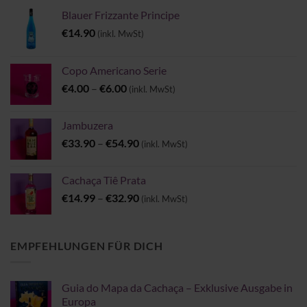
Blauer Frizzante Principe
€
14.90
(inkl. MwSt)
Copo Americano Serie
Preisspanne:
€
4.00
–
€
6.00
(inkl. MwSt)
€4.00
bis
Jambuzera
€6.00
Preisspanne:
€
33.90
–
€
54.90
(inkl. MwSt)
€33.90
bis
Cachaça Tiê Prata
€54.90
Preisspanne:
€
14.99
–
€
32.90
(inkl. MwSt)
€14.99
bis
€32.90
EMPFEHLUNGEN FÜR DICH
Guia do Mapa da Cachaça – Exklusive Ausgabe in
Europa