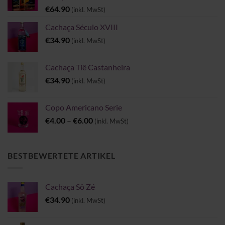
€
64.90
(inkl. MwSt)
Cachaça Século XVIII
€
34.90
(inkl. MwSt)
Cachaça Tiê Castanheira
€
34.90
(inkl. MwSt)
Copo Americano Serie
Preisspanne:
€
4.00
–
€
6.00
(inkl. MwSt)
€4.00
bis
€6.00
BESTBEWERTETE ARTIKEL
Cachaça Sô Zé
€
34.90
(inkl. MwSt)