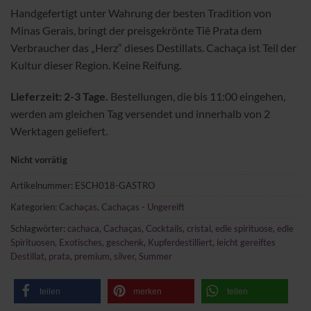
Handgefertigt unter Wahrung der besten Tradition von
Minas Gerais, bringt der preisgekrönte Tiê Prata dem
Verbraucher das „Herz“ dieses Destillats. Cachaça ist Teil der
Kultur dieser Region. Keine Reifung.
Lieferzeit: 2-3 Tage.
Bestellungen, die bis 11:00 eingehen,
werden am gleichen Tag versendet und innerhalb von 2
Werktagen geliefert.
Nicht vorrätig
Artikelnummer:
ESCH018-GASTRO
Kategorien:
Cachaças
,
Cachaças - Ungereift
Schlagwörter:
cachaca
,
Cachaças
,
Cocktails
,
cristal
,
edle spirituose
,
edle
Spirituosen
,
Exotisches
,
geschenk
,
Kupferdestilliert
,
leicht gereiftes
Destillat
,
prata
,
premium
,
silver
,
Summer
teilen
merken
teilen