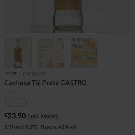
START
/
CACHAÇAS
Cachaça Tiê Prata GASTRO
23.90
€
(inkl. MwSt)
0,7 l oder 0,275 l Flasche, 42 % vol.