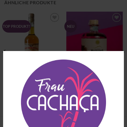
ÄHNLICHE PRODUKTE
Zu
Zu
TOP PRODUKT!
NEU
Wunschliste
Wunschliste
hinzufügen
hinzufügen
CACHAÇAS
CACHAÇAS - GEREIFT
Cachaça Matriarca Blend
Cachaça Mato Dentro Jaqueira
Tropical
€
42.90
(inkl. MwSt)
€
59.90
(inkl. MwSt)