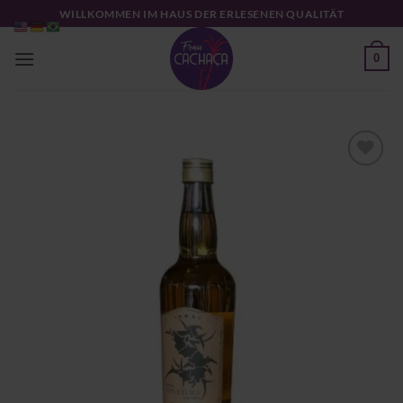
Zum
WILLKOMMEN IM HAUS DER ERLESENEN QUALITÄT
Inhalt
springen
0
Zu
Wunschliste
hinzufügen