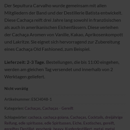
Der Sepultura Carvalho wurde gemeinsam mit allen
Mitgliedern der Band und der Destillerie Batista entwickelt.
Diese Cachaça reift drei Jahre lang sowohl in französischen
als auch in amerikanischen Eichenfässern. Diese verleihen
der Cachaça Aromen von Vanille, Kakao, Aprikosenkompott
und Lakritze. Sie eignet sich hervorragend zur Zubereitung
eines Cachaça Old Fashioned, zum Beispiel.
Lieferzeit: 2-3 Tage.
Bestellungen, die bis 11:00 eingehen,
werden am gleichen Tag versendet und innerhalb von 2
Werktagen geliefert.
Nicht vorrätig
Artikelnummer:
ESCH048-1
Kategorien:
Cachaças
,
Cachaças - Gereift
Schlagwörter:
cachaca
,
cachaça goiana
,
Cachaças
,
Cocktails
,
dreijährige
Reifung
,
edle spirituose
,
edle Spirituosen
,
Eiche
,
Exotisches
,
gereift
,
gereiftes Destillat
,
geschenk
,
heavy
,
Kupferdestilliert
,
metal
,
metal