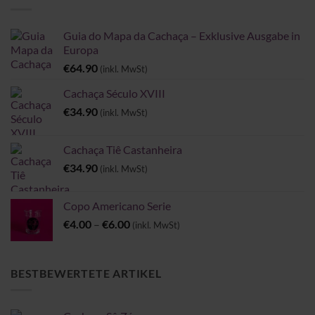
Guia do Mapa da Cachaça – Exklusive Ausgabe in
Europa
€
64.90
(inkl. MwSt)
Cachaça Século XVIII
€
34.90
(inkl. MwSt)
Cachaça Tiê Castanheira
€
34.90
(inkl. MwSt)
Copo Americano Serie
Preisspanne:
€
4.00
–
€
6.00
(inkl. MwSt)
€4.00
bis
€6.00
BESTBEWERTETE ARTIKEL