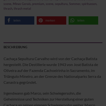
scene
,
Minas Gerais
,
premium
,
scene
,
sepultura
,
Sommer
,
spirituosen
,
thrash
,
thrash metal
teilen
merken
teilen
BESCHREIBUNG
Cachaça Sepultura Carvalho wird von der Cachaça Batista
hergestellt. Die Destillerie wurde 1943 von José Batista de
Oliveira auf der Fazenda Cachoeirinha in Sacramento, im
Triângulo Mineiro, an der Grenze des Nationalparks Serra da
Canastra gegründet.
Irgendwann gab Marco, sein Schwiegersohn, die
Geheimnisse und Techniken zur Herstellung einer guten
Cachaça an seinen eigenen Schwiegersohn weiter. Marco