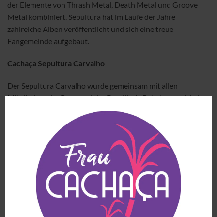
der Elemente von Thrash Metal, Death Metal und Groove
Metal kombiniert. Sepultura hat im Laufe der Jahre
zahlreiche Alben veröffentlicht und sich eine treue
Fangemeinde aufgebaut.
Cachaça Sepultura Carvalho
Der Sepultura Carvalho wurde gemeinsam mit allen
Mitgliedern der Band und der Destillerie Batista entwickelt.
Diese Cachaça reift drei Jahre lang sowohl in französischen
als auch in amerikanischen Eichenfässern. Diese verleihen
der Cachaça Aromen von Vanille, Kakao, Aprikosenkompott
und Lakritze. Sie eignet sich hervorragend zur Zubereitung
eines Cachaça Old Fashioned, zum Beispiel.
Weitere Cachaças von Sepultura findest du
hier.