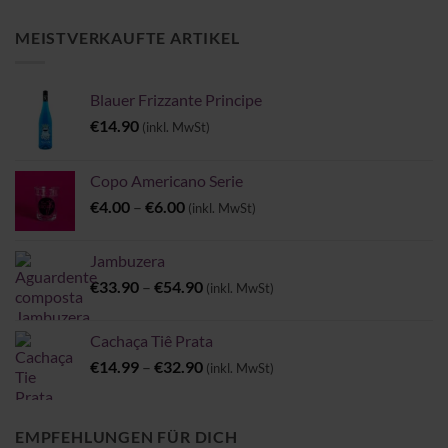
MEISTVERKAUFTE ARTIKEL
Blauer Frizzante Principe
€
14.90
(inkl. MwSt)
Copo Americano Serie
Preisspanne:
€
4.00
–
€
6.00
(inkl. MwSt)
€4.00
bis
Jambuzera
€6.00
Preisspanne:
€
33.90
–
€
54.90
(inkl. MwSt)
€33.90
bis
Cachaça Tiê Prata
€54.90
Preisspanne:
€
14.99
–
€
32.90
(inkl. MwSt)
€14.99
bis
€32.90
EMPFEHLUNGEN FÜR DICH