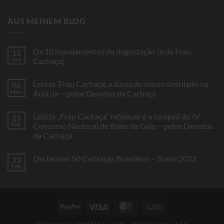
AUS MEINEM BLOG
Os 10 mandamentos da degustação (e da Frau
15
Juni
Cachaça)
Keine
Kommentare
Letícia ‘Frau Cachaça’, a dama do nosso destilado na
08
zu
Os
März
Áustria – pelos Devotos da Cachaça
10
mandamentos
Keine
da
Kommentare
Letícia „Frau Cachaça“ Nöbauer é a campeã do IV
25
degustação
zu
(e
Letícia
Feb.
Concurso Nacional de Rabo de Galo – pelos Devotos
da
‘Frau
da Cachaça
Frau
Cachaça’,
Cachaça)
a
Keine
dama
Kommentare
do
Die besten 50 Cachaças Brasiliens – Stand 2022
23
zu
nosso
Letícia
Feb.
destilado
Keine
„Frau
na
Kommentare
Cachaça“
Áustria
zu
Nöbauer
–
Die
é
pelos
besten
a
Devotos
50
campeã
PayPal
Visa
MasterCard
Bank
da
Cachaças
do
Cachaça
Brasiliens
Transfer
IV
–
Concurso