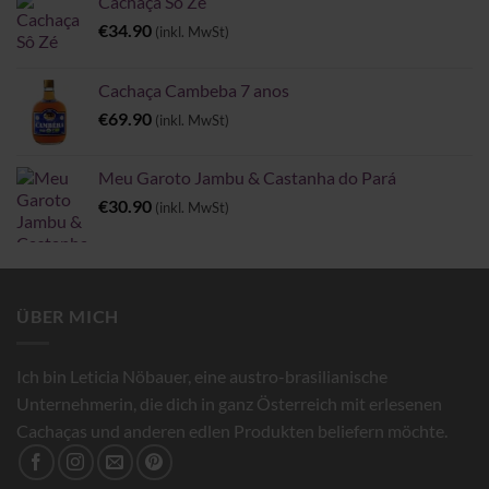
Cachaça Sô Zé
€
34.90
(inkl. MwSt)
Cachaça Cambeba 7 anos
€
69.90
(inkl. MwSt)
Meu Garoto Jambu & Castanha do Pará
€
30.90
(inkl. MwSt)
ÜBER MICH
Ich bin Leticia Nöbauer, eine austro-brasilianische
Unternehmerin, die dich in ganz Österreich mit erlesenen
Cachaças und anderen edlen Produkten beliefern möchte.