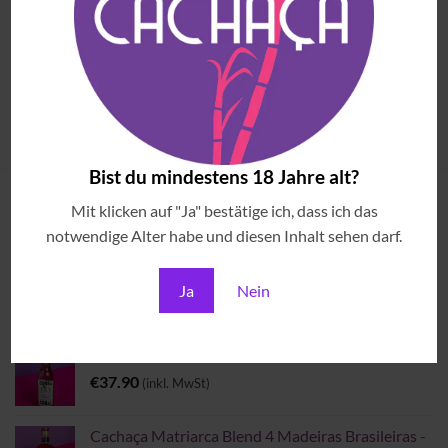
JAMBU
BRASILIANISCHE LIKÖRE & SPEZIALITÄTEN
Meu Garoto Jambu & Castanha
Meu Garoto Cupuaçu Likör
do Pará
€
30.90
(inkl. MwSt)
€
30.90
(inkl. MwSt)
Bist du mindestens 18 Jahre alt?
Mit klicken auf "Ja" bestätige ich, dass ich das
ANGESEHENE ARTIKEL
notwendige Alter habe und diesen Inhalt sehen darf.
Brazilian Sounds & Cocktails
Ja
Nein
€
69.00
(inkl. MwSt)
Pindorama Cobra Coral
€
37.90
(inkl. MwSt)
Cachaça Matriarca Blend 4 Madeiras Brasileiras -