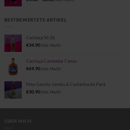
€4.00
bis
€6.00
BESTBEWERTETE ARTIKEL
Cachaça Sô Zé
€
34.90
(inkl. MwSt)
Cachaça Cambeba 7 anos
€
69.90
(inkl. MwSt)
Meu Garoto Jambu & Castanha do Pará
€
30.90
(inkl. MwSt)
ÜBER MICH