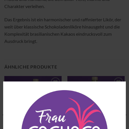
Charakter verleihen.
Das Ergebnis ist ein harmonischer und raffinierter Likör, der
weit über klassische Schokoladenliköre hinausgeht und die
Komplexität brasilianischen Kakaos eindrucksvoll zum
Ausdruck bringt.
ÄHNLICHE PRODUKTE
Zu
Zu
Wunschliste
Wunschliste
hinzufügen
hinzufügen