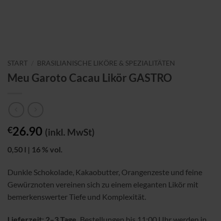
START
/
BRASILIANISCHE LIKÖRE & SPEZIALITÄTEN
Meu Garoto Cacau Likör GASTRO
26.90
€
(inkl. MwSt)
0,50 l | 16 % vol.
Dunkle Schokolade, Kakaobutter, Orangenzeste und feine
Gewürznoten vereinen sich zu einem eleganten Likör mit
bemerkenswerter Tiefe und Komplexität.
Lieferzeit: 2–3 Tage.
Bestellungen bis 11:00 Uhr werden in