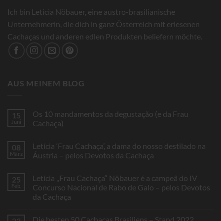
Ich bin Leticia Nöbauer, eine austro-brasilianische
Unternehmerin, die dich in ganz Österreich mit erlesenen
Cachaças und anderen edlen Produkten beliefern möchte.
AUS MEINEM BLOG
Os 10 mandamentos da degustação (e da Frau
15
Juni
Cachaça)
Keine
Kommentare
Letícia ‘Frau Cachaça’, a dama do nosso destilado na
08
zu
Os
März
Áustria – pelos Devotos da Cachaça
10
mandamentos
Keine
da
Kommentare
Letícia „Frau Cachaça“ Nöbauer é a campeã do IV
25
degustação
zu
(e
Letícia
Feb.
Concurso Nacional de Rabo de Galo – pelos Devotos
da
‘Frau
da Cachaça
Frau
Cachaça’,
Cachaça)
a
Keine
dama
Kommentare
do
Die besten 50 Cachaças Brasiliens – Stand 2022
23
zu