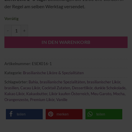
der Regel am selben Werktag versendet.
Vorrätig
Meu Garoto Cacau Likör GASTRO Menge
IN DEN WARENKORB
Artikelnummer:
ESEX016-1
Kategorie:
Brasilianische Liköre & Spezialitäten
Schlagwörter:
Bahia
,
brasilianische Spezialitäten
,
brasilianischer Likör
,
brasilien
,
Cacau Likör
,
Cocktail Zutaten
,
Dessertlikör
,
dunkle Schokolade
,
Kakao Likör
,
Kakaobutter
,
Likör kaufen Österreich
,
Meu Garoto
,
Mocha
,
Orangenzeste
,
Premium Likör
,
Vanille
teilen
merken
teilen