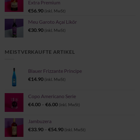
Extra Premium
€
56.90
(inkl. MwSt)
Meu Garoto Açaí Likör
€
30.90
(inkl. MwSt)
MEISTVERKAUFTE ARTIKEL
Blauer Frizzante Principe
€
14.90
(inkl. MwSt)
Copo Americano Serie
Preisspanne:
€
4.00
–
€
6.00
(inkl. MwSt)
€4.00
bis
Jambuzera
€6.00
Preisspanne:
€
33.90
–
€
54.90
(inkl. MwSt)
€33.90