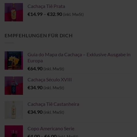
bis
Cachaça Tiê Prata
€54.90
Preisspanne:
€
14.99
–
€
32.90
(inkl. MwSt)
€14.99
bis
€32.90
EMPFEHLUNGEN FÜR DICH
Guia do Mapa da Cachaça – Exklusive Ausgabe in
Europa
€
64.90
(inkl. MwSt)
Cachaça Século XVIII
€
34.90
(inkl. MwSt)
Cachaça Tiê Castanheira
€
34.90
(inkl. MwSt)
Copo Americano Serie
Preisspanne:
€
4.00
–
€
6.00
(inkl. MwSt)