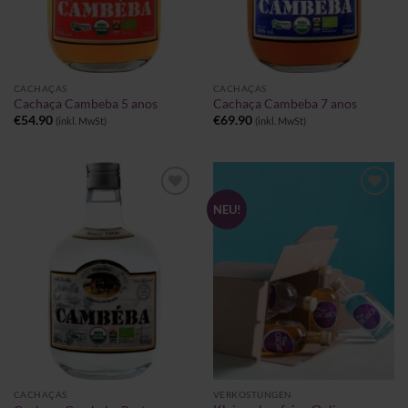
CACHAÇAS
CACHAÇAS
Cachaça Cambeba 5 anos
Cachaça Cambeba 7 anos
€
54.90
€
69.90
(inkl. MwSt)
(inkl. MwSt)
Zu
Zu
NEU!
Wunschliste
Wunschliste
hinzufügen
hinzufügen
CACHAÇAS
VERKOSTUNGEN