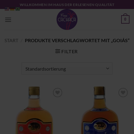
Zum
WILLKOMMEN IM HAUS DER ERLESENEN QUALITÄT
Inhalt
springen
0
START
/
PRODUKTE VERSCHLAGWORTET MIT „GOIÁS“
FILTER
Zu
Zu
Wunschliste
Wunschliste
hinzufügen
hinzufügen