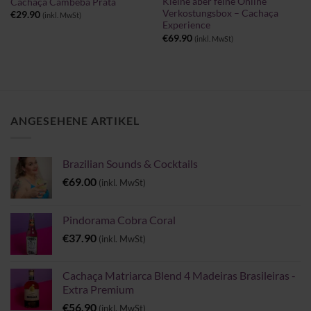
Kleine aber feine Online
Cachaça Cambeba Prata
Verkostungsbox – Cachaça
€
29.90
(inkl. MwSt)
Experience
€
69.90
(inkl. MwSt)
ANGESEHENE ARTIKEL
Brazilian Sounds & Cocktails
€
69.00
(inkl. MwSt)
Pindorama Cobra Coral
€
37.90
(inkl. MwSt)
Cachaça Matriarca Blend 4 Madeiras Brasileiras -
Extra Premium
€
56.90
(inkl. MwSt)