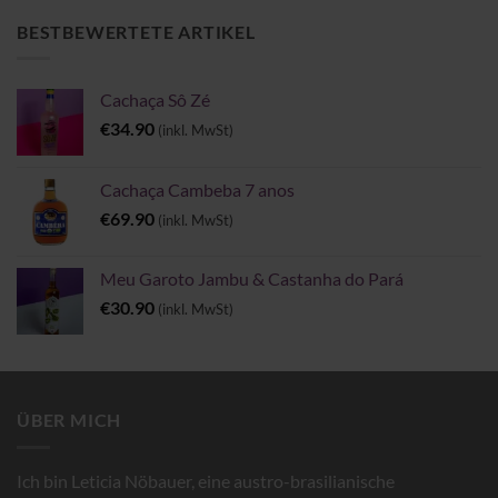
€6.00
BESTBEWERTETE ARTIKEL
Cachaça Sô Zé
€
34.90
(inkl. MwSt)
Cachaça Cambeba 7 anos
€
69.90
(inkl. MwSt)
Meu Garoto Jambu & Castanha do Pará
€
30.90
(inkl. MwSt)
ÜBER MICH
Ich bin Leticia Nöbauer, eine austro-brasilianische