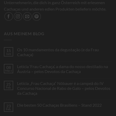
Unternehmerin, die dich in ganz Österreich mit erlesenen
Cachaças und anderen edlen Produkten beliefern möchte.
AUS MEINEM BLOG
Os 10 mandamentos da degustação (e da Frau
15
Juni
Cachaça)
Keine
Kommentare
Letícia ‘Frau Cachaça’, a dama do nosso destilado na
08
zu
Os
März
Áustria – pelos Devotos da Cachaça
10
mandamentos
Keine
da
Kommentare
Letícia „Frau Cachaça“ Nöbauer é a campeã do IV
25
degustação
zu
(e
Letícia
Feb.
Concurso Nacional de Rabo de Galo – pelos Devotos
da
‘Frau
da Cachaça
Frau
Cachaça’,
Cachaça)
a
Keine
dama
Kommentare
do
Die besten 50 Cachaças Brasiliens – Stand 2022
23
zu
nosso
Letícia
Feb.
destilado
Keine
„Frau
na
Kommentare
Cachaça“