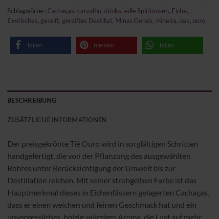
Schlagwörter:
Cachaças
,
carvalho
,
drinks
,
edle Spirituosen
,
Eiche
,
Exotisches
,
gereift
,
gereiftes Destillat
,
Minas Gerais
,
mineira
,
oak
,
ouro
teilen
merken
teilen
BESCHREIBUNG
ZUSÄTZLICHE INFORMATIONEN
Der preisgekrönte Tiê Ouro wird in sorgfältigen Schritten
handgefertigt, die von der Pflanzung des ausgewählten
Rohres unter Berücksichtigung der Umwelt bis zur
Destillation reichen. Mit seiner strohgelben Farbe ist das
Hauptmerkmal dieses in Eichenfässern gelagerten Cachaças,
dass er einen weichen und feinen Geschmack hat und ein
unvergessliches, holzig-würziges Aroma, die Lust auf mehr