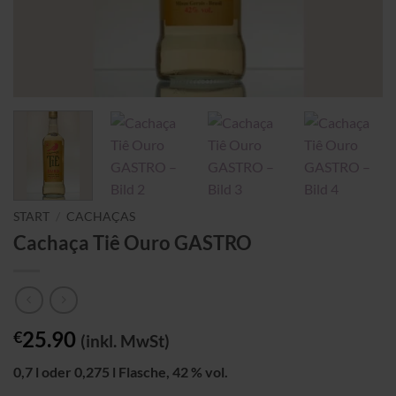
START
/
CACHAÇAS
Cachaça Tiê Ouro GASTRO
25.90
€
(inkl. MwSt)
0,7 l oder 0,275 l Flasche, 42 % vol.