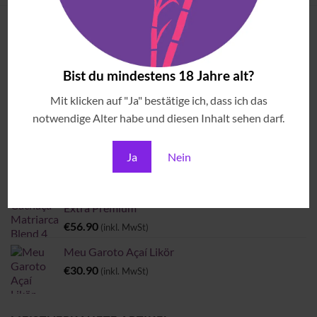
ANGESEHENE ARTIKEL
Bist du mindestens 18 Jahre alt?
Brazilian Sounds & Cocktails
€
69.00
(inkl. MwSt)
Mit klicken auf "Ja" bestätige ich, dass ich das
notwendige Alter habe und diesen Inhalt sehen darf.
Pindorama Cobra Coral
€
37.90
Ja
Nein
(inkl. MwSt)
Cachaça Matriarca Blend 4 Madeiras Brasileiras -
Extra Premium
€
56.90
(inkl. MwSt)
Meu Garoto Açaí Likör
€
30.90
(inkl. MwSt)