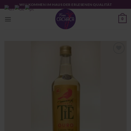
Zum
WILLKOMMEN IM HAUS DER ERLESENEN QUALITÄT
Inhalt
springen
0
Zu
Wunschliste
hinzufügen