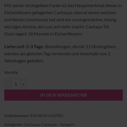
Mit seiner strohgelben Farbe ist das Hauptmerkmal dieses in
Eichenfässern gelagerten Cachaças, dass er einen weichen
und feinen Geschmack hat und ein unvergessliches, holzig-
würziges Aroma, die Lust auf mehr macht. Cachaça Tiê
Ouro lagert 18 Monate in Eichenfässern.
Lieferzeit: 2-3 Tage.
Bestellungen, die bis 11:00 eingehen,
werden am gleichen Tag versendet und innerhalb von 2
Werktagen geliefert.
Vorrätig
Cachaça Tiê Ouro GASTRO Menge
IN DEN WARENKORB
Artikelnummer:
ESCH019-GASTRO
Kategorien:
Cachaças
,
Cachaças - Gelagert