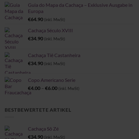
Guia do Mapa da Cachaça – Exklusive Ausgabe in
Europa
€
64.90
(inkl. MwSt)
Cachaça Século XVIII
€
34.90
(inkl. MwSt)
Cachaça Tiê Castanheira
€
34.90
(inkl. MwSt)
Copo Americano Serie
Preisspanne:
€
4.00
–
€
6.00
(inkl. MwSt)
€4.00
bis
€6.00
BESTBEWERTETE ARTIKEL
Cachaça Sô Zé
€
34.90
(inkl. MwSt)