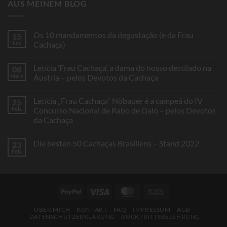
AUS MEINEM BLOG
Os 10 mandamentos da degustação (e da Frau
15
Juni
Cachaça)
Keine
Kommentare
Letícia ‘Frau Cachaça’, a dama do nosso destilado na
08
zu
Os
März
Áustria – pelos Devotos da Cachaça
10
mandamentos
Keine
da
Kommentare
Letícia „Frau Cachaça“ Nöbauer é a campeã do IV
25
degustação
zu
(e
Letícia
Feb.
Concurso Nacional de Rabo de Galo – pelos Devotos
da
‘Frau
da Cachaça
Frau
Cachaça’,
Cachaça)
a
Keine
dama
Kommentare
do
Die besten 50 Cachaças Brasiliens – Stand 2022
23
zu
nosso
Letícia
Feb.
destilado
Keine
„Frau
na
Kommentare
Cachaça“
Áustria
zu
Nöbauer
–
Die
é
pelos
besten
a
Devotos
50
campeã
PayPal
Visa
MasterCard
Bank
da
Cachaças
do
Cachaça
Brasiliens
Transfer
IV
–
Concurso
ÜBER MICH
KONTAKT
FAQ
IMPRESSUM
AGB
Stand
Nacional
DATENSCHUTZERKLÄRUNG
RÜCKTRITTSBELEHRUNG
2022
de