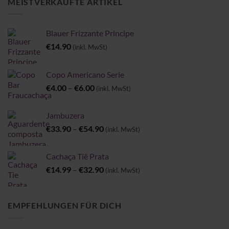
MEISTVERKAUFTE ARTIKEL
Blauer Frizzante Principe
€
14.90
(inkl. MwSt)
Copo Americano Serie
Preisspanne:
€
4.00
–
€
6.00
(inkl. MwSt)
€4.00
bis
Jambuzera
€6.00
Preisspanne:
€
33.90
–
€
54.90
(inkl. MwSt)
€33.90
bis
Cachaça Tiê Prata
€54.90
Preisspanne:
€
14.99
–
€
32.90
(inkl. MwSt)
€14.99
bis
€32.90
EMPFEHLUNGEN FÜR DICH