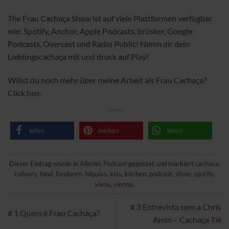
The Frau Cachaça Show ist auf viele Plattformen verfügbar
wie: Spotify, Anchor, Apple Podcasts, brüsker, Google
Podcasts, Overcast und Radio Public! Nimm dir dein
Lieblingscachaça mit und druck auf Play!
Willst du noch mehr über meine Arbeit als Frau Cachaça?
Click
hier
.
teilen
merken
teilen
Dieser Eintrag wurde in
Allerlei
,
Podcast
gepostet und markiert
cachaca
,
culinary
,
food
,
foodporn
,
hilquias
,
kias
,
kitchen
,
podcast
,
show
,
spotify
,
viena
,
vienna
.
# 3 Entrevista com a Chris
# 1 Quem é Frau Cachaça?
Amin – Cachaça Tiê