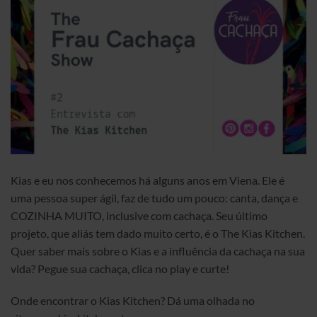
Kias e eu nos conhecemos há alguns anos em Viena. Ele é
uma pessoa super ágil, faz de tudo um pouco: canta, dança e
COZINHA MUITO, inclusive com cachaça. Seu último
projeto, que aliás tem dado muito certo, é o The Kias Kitchen.
Quer saber mais sobre o Kias e a influência da cachaça na sua
vida? Pegue sua cachaça, clica no play e curte!
Onde encontrar o Kias Kitchen? Dá uma olhada no