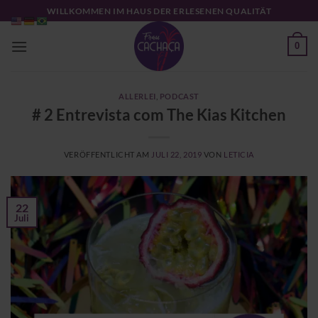
Zum
WILLKOMMEN IM HAUS DER ERLESENEN QUALITÄT
Inhalt
springen
0
ALLERLEI
,
PODCAST
# 2 Entrevista com The Kias Kitchen
VERÖFFENTLICHT AM
JULI 22, 2019
VON
LETICIA
22
Juli