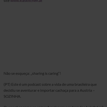
site
www.kiaskitchen.at
Não se esqueça: „sharing is caring“!
(PT) Este é um podcast sobre a vida de uma brasileira que
decidiu se aventurar e importar cachaça para a Austria –
SOZINHA.