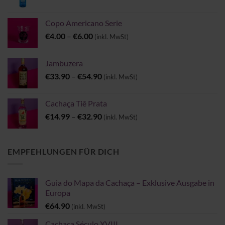
Copo Americano Serie
Preisspanne:
€
4.00
–
€
6.00
(inkl. MwSt)
€4.00
bis
Jambuzera
€6.00
Preisspanne:
€
33.90
–
€
54.90
(inkl. MwSt)
€33.90
bis
Cachaça Tiê Prata
€54.90
Preisspanne:
€
14.99
–
€
32.90
(inkl. MwSt)
€14.99
bis
€32.90
EMPFEHLUNGEN FÜR DICH
Guia do Mapa da Cachaça – Exklusive Ausgabe in
Europa
€
64.90
(inkl. MwSt)
Cachaça Século XVIII