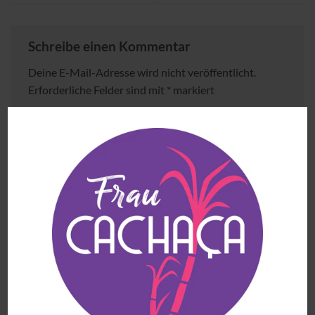
Schreibe einen Kommentar
Deine E-Mail-Adresse wird nicht veröffentlicht.
Erforderliche Felder sind mit
*
markiert
Kommentar
*
Name
*
E-Mail-Adresse
*