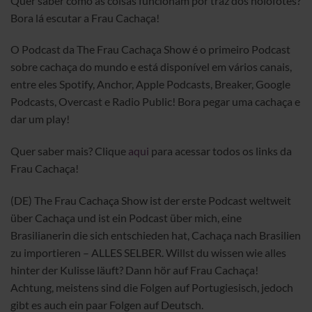
Quer saber como as coisas funcionam por traz dos holofotes?
Bora lá escutar a Frau Cachaça!
O Podcast da The Frau Cachaça Show é o primeiro Podcast
sobre cachaça do mundo e está disponível em vários canais,
entre eles Spotify, Anchor, Apple Podcasts, Breaker, Google
Podcasts, Overcast e Radio Public! Bora pegar uma cachaça e
dar um play!
Quer saber mais? Clique
aqui
para acessar todos os links da
Frau Cachaça!
(DE) The Frau Cachaça Show ist der erste Podcast weltweit
über Cachaça und ist ein Podcast über mich, eine
Brasilianerin die sich entschieden hat, Cachaça nach Brasilien
zu importieren – ALLES SELBER. Willst du wissen wie alles
hinter der Kulisse läuft? Dann hör auf Frau Cachaça!
Achtung, meistens sind die Folgen auf Portugiesisch, jedoch
gibt es auch ein paar Folgen auf Deutsch.