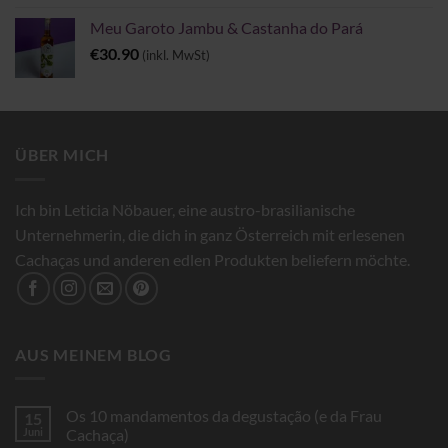
Meu Garoto Jambu & Castanha do Pará
€
30.90
(inkl. MwSt)
ÜBER MICH
Ich bin Leticia Nöbauer, eine austro-brasilianische
Unternehmerin, die dich in ganz Österreich mit erlesenen
Cachaças und anderen edlen Produkten beliefern möchte.
AUS MEINEM BLOG
Os 10 mandamentos da degustação (e da Frau
15
Juni
Cachaça)