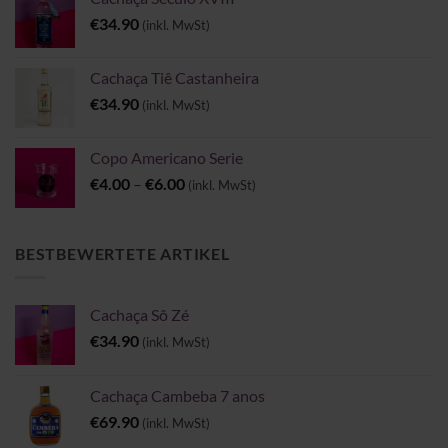
€
34.90
(inkl. MwSt)
Cachaça Tiê Castanheira
€
34.90
(inkl. MwSt)
Copo Americano Serie
Preisspanne:
€
4.00
–
€
6.00
(inkl. MwSt)
€4.00
bis
€6.00
BESTBEWERTETE ARTIKEL
Cachaça Sô Zé
€
34.90
(inkl. MwSt)
Cachaça Cambeba 7 anos
€
69.90
(inkl. MwSt)