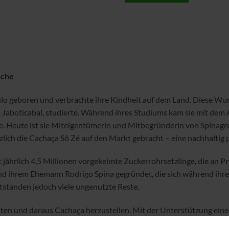
sche
lo geboren und verbrachte ihre Kindheit auf dem Land. Diese Wurz
aboticabal, studierte. Während ihres Studiums kam sie mit dem 
e. Heute ist sie Miteigentümerin und Mitbegründerin von Spinag
zlich die Cachaça Sô Zé auf den Markt gebracht – eine nachhaltig
ert jährlich 4,5 Millionen vorgekeimte Zuckerrohrsetzlinge, die a
ihrem Ehemann Rodrigo Spina gegründet, die sich während ihres
standen jedoch viele ungenutzte Reste.
beiten und daraus Cachaça herzustellen. Mit der Unterstützung ei
litätsanalyse wurde Sô Zé als exportfähiges Produkt bewertet. L