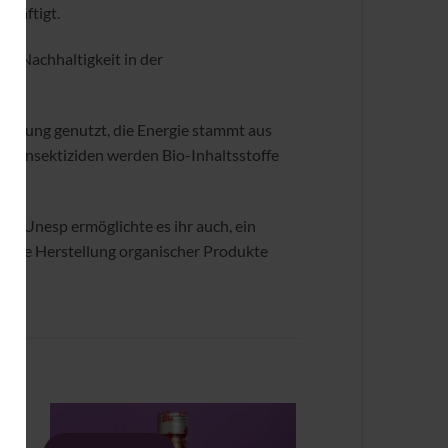
chäftigt.
le Nachhaltigkeit in der
einigung genutzt, die Energie stammt aus
n Insektiziden werden Bio-Inhaltsstoffe
der Unesp ermöglichte es ihr auch, ein
d die Herstellung organischer Produkte