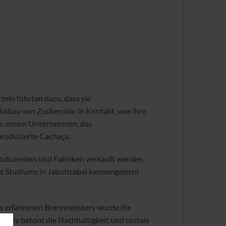
eln führten dazu, dass sie
Anbau von Zuckerrohr in Kontakt, was ihre
ro, einem Unternehmen, das
 produzierte Cachaça.
n Produzenten und Fabriken verkauft werden.
 Studiums in Jaboticabal kennengelernt
nes erfahrenen Brennmeisters wurde die
aura betont die Nachhaltigkeit und soziale