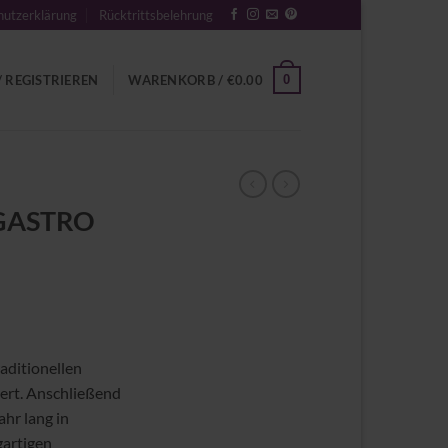
utzerklärung
Rücktrittsbelehrung
0
 REGISTRIEREN
WARENKORB /
€
0.00
 GASTRO
aditionellen
iert. Anschließend
ahr lang in
gartigen