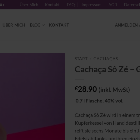
Über Mich
Kontakt
FAQ
Impressum
AGB
Datensch
TÄT
ÜBER MICH
BLOG
KONTAKT
ANMELDEN /
START
/
CACHAÇAS
Cachaça Sô Zé –
Zu
Wunschliste
hinzufügen
28.90
€
(inkl. MwSt)
0,7 l Flasche, 40% vol.
Cachaça Sô Zé wird in einem tr
Kupferkessel von Hand destill
reift sie sechs Monate bis ein J
Edelstahltanks, um ihren einzi