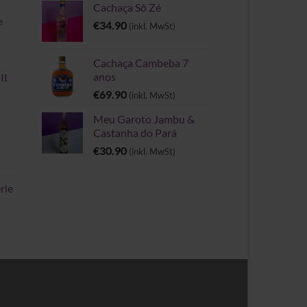
Cachaça Sô Zé
e
€
34.90
(inkl. MwSt)
Cachaça Cambeba 7
anos
II
€
69.90
(inkl. MwSt)
Meu Garoto Jambu &
Castanha do Pará
€
30.90
(inkl. MwSt)
rie
spanne: