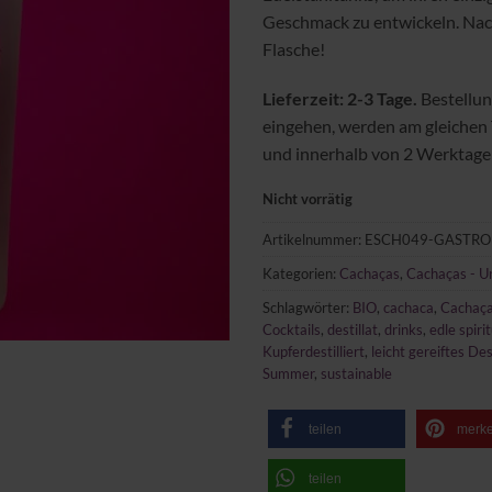
Geschmack zu entwickeln. Nach
Flasche!
Lieferzeit: 2-3 Tage.
Bestellun
eingehen, werden am gleichen
und innerhalb von 2 Werktagen
Nicht vorrätig
Artikelnummer:
ESCH049-GASTRO
Kategorien:
Cachaças
,
Cachaças - Un
Schlagwörter:
BIO
,
cachaca
,
Cachaç
Cocktails
,
destillat
,
drinks
,
edle spiri
Kupferdestilliert
,
leicht gereiftes Des
Summer
,
sustainable
teilen
merk
teilen