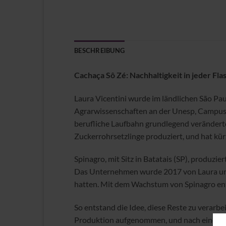
BESCHREIBUNG
Cachaça Sô Zé: Nachhaltigkeit in jeder Fla
Laura Vicentini wurde im ländlichen São Pau
Agrarwissenschaften an der Unesp, Campus J
berufliche Laufbahn grundlegend verändert
Zuckerrohrsetzlinge produziert, und hat kür
Spinagro, mit Sitz in Batatais (SP), produzi
Das Unternehmen wurde 2017 von Laura und 
hatten. Mit dem Wachstum von Spinagro ent
So entstand die Idee, diese Reste zu verar
Produktion aufgenommen, und nach einer Qua