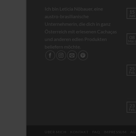
Ich bin Leticia Nöbauer, eine
15
austro-brasilianische
Juni
Unternehmerin, die dich in ganz
Österreich mit erlesenen Cachaças
08
und anderen edlen Produkten
März
beliefern möchte.
25
Feb.
23
Feb.
ÜBER MICH
KONTAKT
FAQ
IMPRESSUM
AG