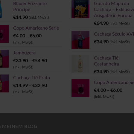
Blauer Frizzante
Guia do Mapa da
Principe
Cachaça – Exklusiv
Ausgabe in Europa
€
14.90
(inkl. MwSt)
€
64.90
(inkl. MwSt)
Copo Americano Serie
Cachaça Século XVI
Preisspanne:
€
4.00
–
€
6.00
€4.00
€
34.90
(inkl. MwSt)
(inkl. MwSt)
bis
Jambuzera
€6.00
Cachaça Tiê
Preisspanne:
€
33.90
–
€
54.90
Castanheira
€33.90
(inkl. MwSt)
€
34.90
(inkl. MwSt)
bis
Cachaça Tiê Prata
€54.90
Copo Americano Se
Preisspanne:
€
14.99
–
€
32.90
Preis
€
4.00
–
€
6.00
€14.99
(inkl. MwSt)
€4.00
(inkl. MwSt)
bis
bis
€32.90
€6.00
S MEINEM BLOG