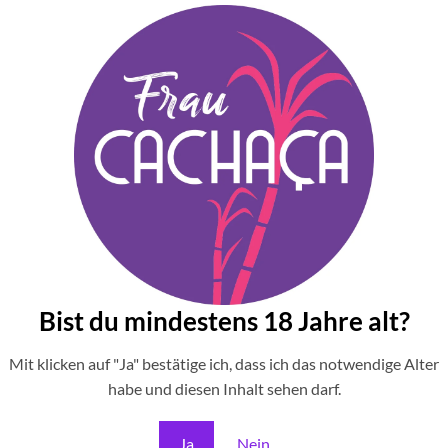
wiegend Frauen aus wirtschaftlich benachteiligten Gebieten bes
kat ausgezeichnet, das das Engagement für ökologische und sozia
celt, was Teil der Kreislaufwirtschaft ist. Regenwasser wird zur R
erden zu Cachaça und Dünger verarbeitet. Anstelle von chemische
, organische und nachhaltige Prozesse zu entwickeln. Ihre Zeit an 
SA) zu absolvieren, wo sie ebenfalls den Anbau von Zuckerrohr un
Bist du mindestens 18 Jahre alt?
Mit klicken auf "Ja" bestätige ich, dass ich das notwendige Alter
habe und diesen Inhalt sehen darf.
Ja
Nein