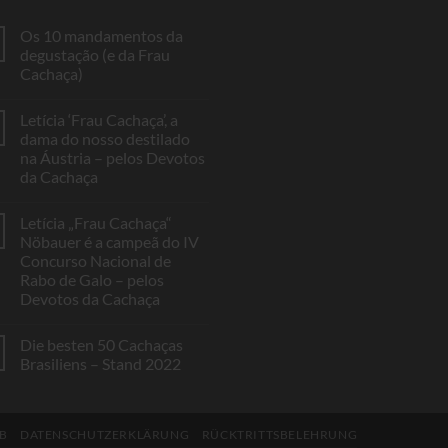
Os 10 mandamentos da
degustação (e da Frau
Cachaça)
Keine
Kommentare
Letícia ‘Frau Cachaça’, a
zu
Os
dama do nosso destilado
10
na Áustria – pelos Devotos
mandamentos
da
da Cachaça
degustação
(e
Keine
da
Kommentare
Letícia „Frau Cachaça“
zu
Frau
Letícia
Cachaça)
Nöbauer é a campeã do IV
‘Frau
Concurso Nacional de
Cachaça’,
a
Rabo de Galo – pelos
dama
Devotos da Cachaça
do
nosso
Keine
destilado
Kommentare
na
Die besten 50 Cachaças
zu
Áustria
Letícia
Brasiliens – Stand 2022
–
„Frau
pelos
Cachaça“
Keine
Devotos
Nöbauer
Kommentare
da
é
zu
Cachaça
a
Die
B
DATENSCHUTZERKLÄRUNG
RÜCKTRITTSBELEHRUNG
campeã
besten