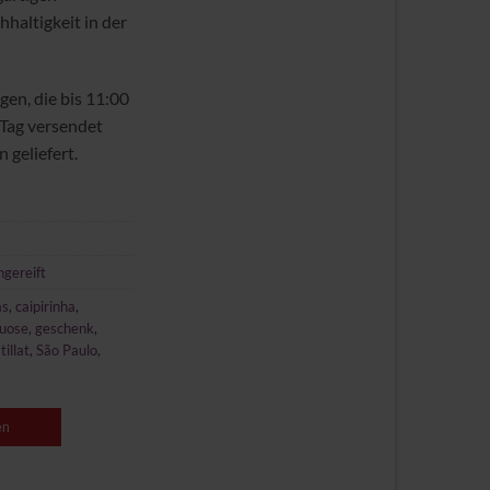
haltigkeit in der
gen, die bis 11:00
 Tag versendet
 geliefert.
gereift
as
,
caipirinha
,
tuose
,
geschenk
,
tillat
,
São Paulo
,
en