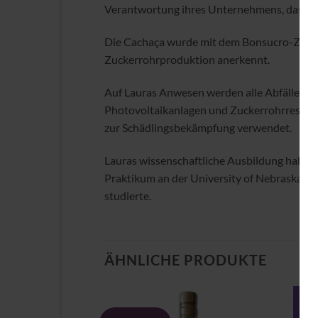
Verantwortung ihres Unternehmens, das über
Die Cachaça wurde mit dem Bonsucro-Zertifi
Zuckerrohrproduktion anerkennt.
Auf Lauras Anwesen werden alle Abfälle recy
Photovoltaikanlagen und Zuckerrohrreste w
zur Schädlingsbekämpfung verwendet.
Lauras wissenschaftliche Ausbildung half ihr
Praktikum an der University of Nebraska (U
studierte.
ÄHNLICHE PRODUKTE