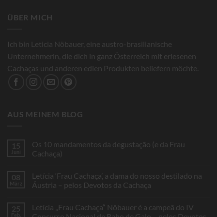
ÜBER MICH
Ich bin Leticia Nöbauer, eine austro-brasilianische
Unternehmerin, die dich in ganz Österreich mit erlesenen
Cachaças und anderen edlen Produkten beliefern möchte.
AUS MEINEM BLOG
Os 10 mandamentos da degustação (e da Frau
15
Juni
Cachaça)
Keine
Kommentare
Letícia ‘Frau Cachaça’, a dama do nosso destilado na
08
zu
Os
März
Áustria – pelos Devotos da Cachaça
10
mandamentos
Keine
da
Kommentare
Letícia „Frau Cachaça“ Nöbauer é a campeã do IV
25
degustação
zu
(e
Letícia
Feb.
Concurso Nacional de Rabo de Galo – pelos Devotos