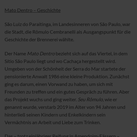
Mato Dentro – Geschichte
São Luiz do Paraitinga, im Landesinneren von São Paulo, war
die Stadt, die Rômulo Cembranelli als Ausgangspunkt für die
Geschichte der Brennerei wählte.
Der Name
Mato Dentro
bezieht sich auf das Viertel, in dem
Sítio São Paulo liegt und wo Cachaça hergestellt wird.
Umgeben von der Schönheit der Serra do Mar startete der
pensionierte Anwalt 1986 eine kleine Produktion. Zunächst
ging es darum, einen Vorwand zu haben, um sich mit
Freunden zu treffen und ein gutes Gespräch zu führen. Aber
das Projekt wuchs und ging weiter.
Seu Rômulo
, wie er
genannt wurde, verstarb 2019 im Alter von 94 Jahren und
hinterließ seinen Kindern und Enkelkindern sein
Vermächtnis an Arbeit und Liebe zum Trinken.
Das – trotz einjähriger Reifung in Amendoim-Fässern –