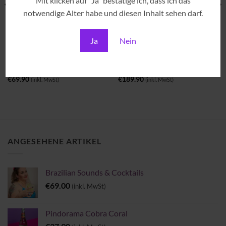
Mit klicken auf "Ja" bestätige ich, dass ich das
notwendige Alter habe und diesen Inhalt sehen darf.
Ja
Nein
CACHAÇAS
CACHAÇAS
Cachaça Cambeba 7 anos
Cachaça Anísio Santiago
€
69.90
€
189.90
(inkl. MwSt)
(inkl. MwSt)
ANGESEHENE ARTIKEL
Brazilian Sounds & Cocktails
€
69.00
(inkl. MwSt)
Pindorama Cobra Coral