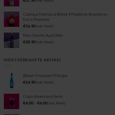
€
37.90
(inkl. MwSt)
Cachaça Matriarca Blend 4 Madeiras Brasileiras -
Extra Premium
€
56.90
(inkl. MwSt)
Meu Garoto Açaí Likör
€
30.90
(inkl. MwSt)
MEISTVERKAUFTE ARTIKEL
Blauer Frizzante Principe
€
14.90
(inkl. MwSt)
Copo Americano Serie
Preisspanne:
€
4.00
–
€
6.00
(inkl. MwSt)
€4.00
bis