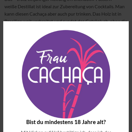
weiße Destillat ist ideal zur Zubereitung von Cocktails. Man
kann diesen Cachaça aber auch pur trinken. Das Holz ist in
Brasilien weit verbreitet und rundet das Getränk ab, ohne die
Geschmackskomponenten des Cachaças zu ändern oder
beeinflussen. Florale Elemente, grüne Oliven und ein leichter
Abgang zeichnen ihn aus.
ÄHNLICHE PRODUKTE
Zu
Zu
EXQUISIT
Wunschliste
Wunschliste
hinzufügen
hinzufügen
Bist du mindestens 18 Jahre alt?