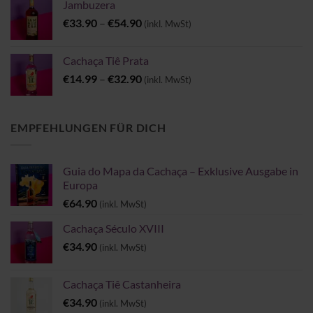
Jambuzera
€6.00
Preisspanne:
€
33.90
–
€
54.90
(inkl. MwSt)
€33.90
bis
Cachaça Tiê Prata
€54.90
Preisspanne:
€
14.99
–
€
32.90
(inkl. MwSt)
€14.99
bis
€32.90
EMPFEHLUNGEN FÜR DICH
Guia do Mapa da Cachaça – Exklusive Ausgabe in
Europa
€
64.90
(inkl. MwSt)
Cachaça Século XVIII
€
34.90
(inkl. MwSt)
Cachaça Tiê Castanheira
€
34.90
(inkl. MwSt)