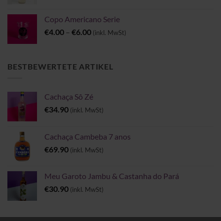
Copo Americano Serie
Preisspanne:
€
4.00
–
€
6.00
(inkl. MwSt)
€4.00
bis
€6.00
BESTBEWERTETE ARTIKEL
Cachaça Sô Zé
€
34.90
(inkl. MwSt)
Cachaça Cambeba 7 anos
€
69.90
(inkl. MwSt)
Meu Garoto Jambu & Castanha do Pará
€
30.90
(inkl. MwSt)