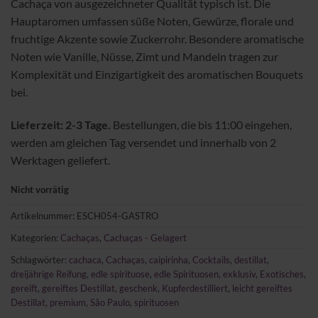
Cachaça von ausgezeichneter Qualität typisch ist. Die
Hauptaromen umfassen süße Noten, Gewürze, florale und
fruchtige Akzente sowie Zuckerrohr. Besondere aromatische
Noten wie Vanille, Nüsse, Zimt und Mandeln tragen zur
Komplexität und Einzigartigkeit des aromatischen Bouquets
bei.
Lieferzeit: 2-3 Tage.
Bestellungen, die bis 11:00 eingehen,
werden am gleichen Tag versendet und innerhalb von 2
Werktagen geliefert.
Nicht vorrätig
Artikelnummer:
ESCH054-GASTRO
Kategorien:
Cachaças
,
Cachaças - Gelagert
Schlagwörter:
cachaca
,
Cachaças
,
caipirinha
,
Cocktails
,
destillat
,
dreijährige Reifung
,
edle spirituose
,
edle Spirituosen
,
exklusiv
,
Exotisches
,
gereift
,
gereiftes Destillat
,
geschenk
,
Kupferdestilliert
,
leicht gereiftes
Destillat
,
premium
,
São Paulo
,
spirituosen