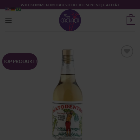
Zum
WILLKOMMEN IM HAUS DER ERLESENEN QUALITÄT
Inhalt
springen
0
TOP PRODUKT!
Zu
Wunschliste
hinzufügen