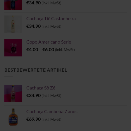
€
34.90
(inkl. MwSt)
Cachaça Tiê Castanheira
€
34.90
(inkl. MwSt)
Copo Americano Serie
Preisspanne:
€
4.00
–
€
6.00
(inkl. MwSt)
€4.00
bis
€6.00
BESTBEWERTETE ARTIKEL
Cachaça Sô Zé
€
34.90
(inkl. MwSt)
Cachaça Cambeba 7 anos
€
69.90
(inkl. MwSt)