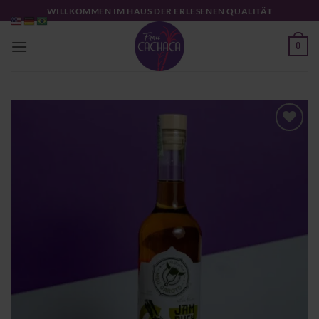
Zum
WILLKOMMEN IM HAUS DER ERLESENEN QUALITÄT
Inhalt
springen
0
Zu
Wunschliste
hinzufügen