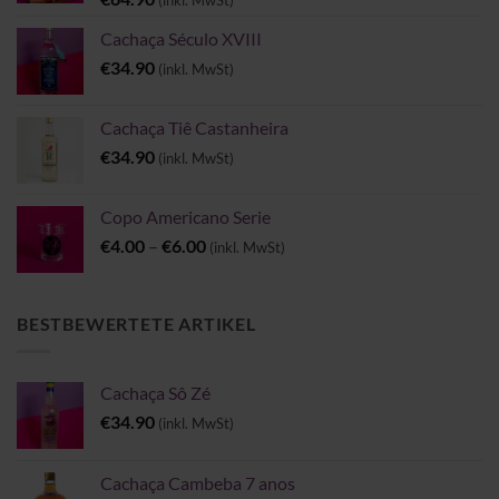
(inkl. MwSt)
Cachaça Século XVIII
€
34.90
(inkl. MwSt)
Cachaça Tiê Castanheira
€
34.90
(inkl. MwSt)
Copo Americano Serie
Preisspanne:
€
4.00
–
€
6.00
(inkl. MwSt)
€4.00
bis
€6.00
BESTBEWERTETE ARTIKEL
Cachaça Sô Zé
€
34.90
(inkl. MwSt)
Cachaça Cambeba 7 anos