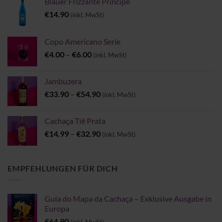
Blauer Frizzante Principe
€
14.90
(inkl. MwSt)
Copo Americano Serie
Preisspanne:
€
4.00
–
€
6.00
(inkl. MwSt)
€4.00
bis
Jambuzera
€6.00
Preisspanne:
€
33.90
–
€
54.90
(inkl. MwSt)
€33.90
bis
Cachaça Tiê Prata
€54.90
Preisspanne:
€
14.99
–
€
32.90
(inkl. MwSt)
€14.99
bis
€32.90
EMPFEHLUNGEN FÜR DICH
Guia do Mapa da Cachaça – Exklusive Ausgabe in
Europa
€
64.90