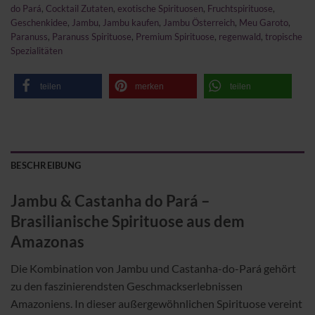
do Pará
,
Cocktail Zutaten
,
exotische Spirituosen
,
Fruchtspirituose
,
Geschenkidee
,
Jambu
,
Jambu kaufen
,
Jambu Österreich
,
Meu Garoto
,
Paranuss
,
Paranuss Spirituose
,
Premium Spirituose
,
regenwald
,
tropische
Spezialitäten
teilen
merken
teilen
BESCHREIBUNG
Jambu & Castanha do Pará –
Brasilianische Spirituose aus dem
Amazonas
Die Kombination von Jambu und Castanha-do-Pará gehört
zu den faszinierendsten Geschmackserlebnissen
Amazoniens. In dieser außergewöhnlichen Spirituose vereint