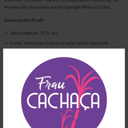
Aromen des Amazonas auf einzigartige Weise ins Glas.
Sensorisches Profil
Alkoholgehalt: 28 % Vol.
Farbe: Intensives Gold bis Kupfer, leicht naturtrüb
Nase: Paranuss, Honig, Thymian, Grapefruitzeste
Gaumen: Bittermandel, Paranuss, Kakao, erdige Noten,
Ananas, Grapefruitzeste
Besonderheit: Charakteristische Prickelwirkung des
Jambu
ÄHNLICHE PRODUKTE