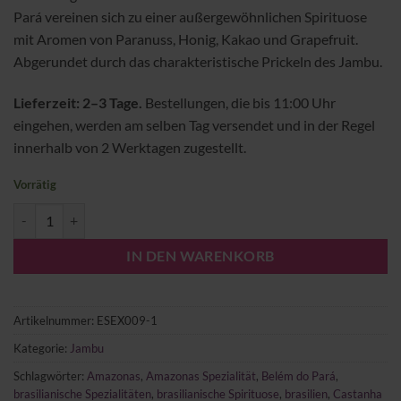
Pará vereinen sich zu einer außergewöhnlichen Spirituose
mit Aromen von Paranuss, Honig, Kakao und Grapefruit.
Abgerundet durch das charakteristische Prickeln des Jambu.
Lieferzeit: 2–3 Tage.
Bestellungen, die bis 11:00 Uhr
eingehen, werden am selben Tag versendet und in der Regel
innerhalb von 2 Werktagen zugestellt.
Vorrätig
Meu Garoto Jambu & Castanha do Pará GASTRO Menge
IN DEN WARENKORB
Artikelnummer:
ESEX009-1
Kategorie:
Jambu
Schlagwörter:
Amazonas
,
Amazonas Spezialität
,
Belém do Pará
,
brasilianische Spezialitäten
,
brasilianische Spirituose
,
brasilien
,
Castanha