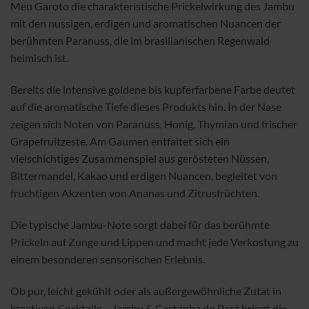
Meu Garoto die charakteristische Prickelwirkung des Jambu
mit den nussigen, erdigen und aromatischen Nuancen der
berühmten Paranuss, die im brasilianischen Regenwald
heimisch ist.
Bereits die intensive goldene bis kupferfarbene Farbe deutet
auf die aromatische Tiefe dieses Produkts hin. In der Nase
zeigen sich Noten von Paranuss, Honig, Thymian und frischer
Grapefruitzeste. Am Gaumen entfaltet sich ein
vielschichtiges Zusammenspiel aus gerösteten Nüssen,
Bittermandel, Kakao und erdigen Nuancen, begleitet von
fruchtigen Akzenten von Ananas und Zitrusfrüchten.
Die typische Jambu-Note sorgt dabei für das berühmte
Prickeln auf Zunge und Lippen und macht jede Verkostung zu
einem besonderen sensorischen Erlebnis.
Ob pur, leicht gekühlt oder als außergewöhnliche Zutat in
kreativen Cocktails – Jambu & Castanha do Pará bringt die