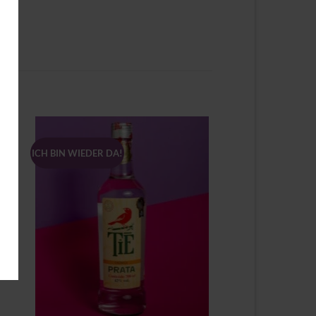
ICH BIN WIEDER DA!
Zu
ste
Wunschliste
gen
hinzufügen
+