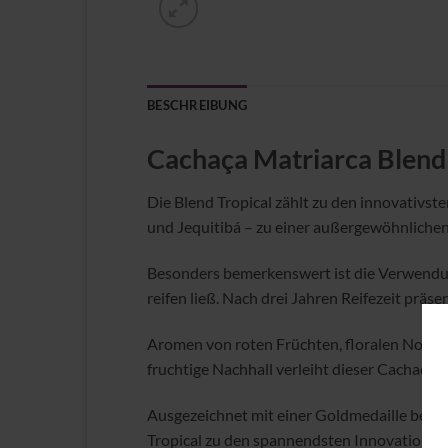
BESCHREIBUNG
Cachaça Matriarca Blend T
Die Blend Tropical zählt zu den innovativste
und Jequitibá – zu einer außergewöhnlichen K
Besonders bemerkenswert ist die Verwendung 
reifen ließ. Nach drei Jahren Reifezeit präs
Aromen von roten Früchten, floralen Noten 
fruchtige Nachhall verleiht dieser Cachaça L
Ausgezeichnet mit einer Goldmedaille bei d
Tropical zu den spannendsten Innovationen