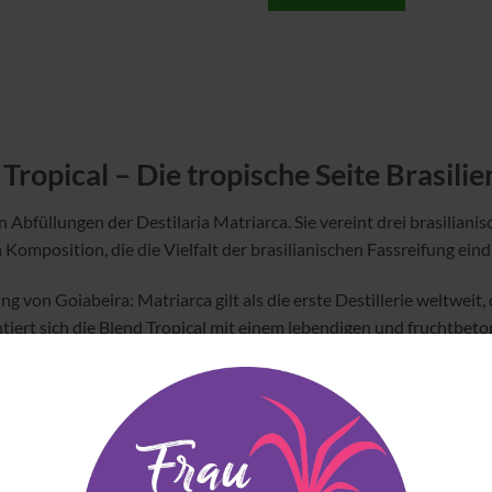
ropical – Die tropische Seite Brasilie
n Abfüllungen der Destilaria Matriarca. Sie vereint drei brasilian
omposition, die die Vielfalt der brasilianischen Fassreifung eind
von Goiabeira: Matriarca gilt als die erste Destillerie weltweit
entiert sich die Blend Tropical mit einem lebendigen und fruchtbet
und einer feinen Süße verbinden sich mit pflanzlichen Nuancen u
eichtigkeit und Eleganz.
en New Spirits Awards 2025 sowie als Top-5-Cachaça im Guia do 
 der modernen brasilianischen Cachaça-Szene.