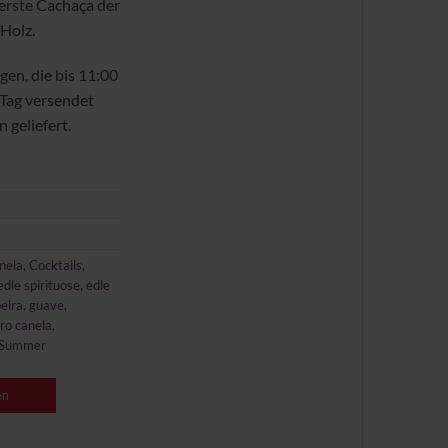
erste Cachaça der
-Holz.
gen, die bis 11:00
 Tag versendet
 geliefert.
nela
,
Cocktails
,
edle spirituose
,
edle
eira
,
guave
,
uro canela
,
Summer
en