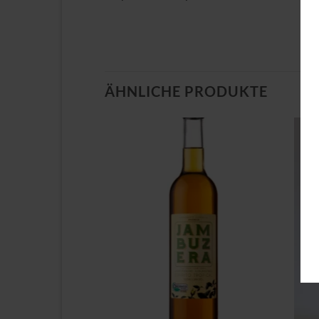
ÄHNLICHE PRODUKTE
Zu
Zu
Wunschliste
Wunschliste
hinzufügen
hinzufügen
+
+