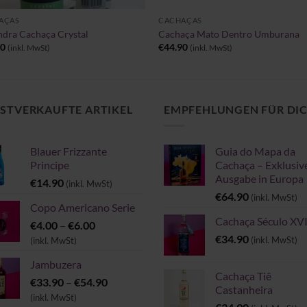
AÇAS
CACHAÇAS
dra Cachaça Crystal
Cachaça Mato Dentro Umburana
90
€
44.90
(inkl. MwSt)
(inkl. MwSt)
STVERKAUFTE ARTIKEL
EMPFEHLUNGEN FÜR DI
Blauer Frizzante
Guia do Mapa da
Principe
Cachaça – Exklusiv
Ausgabe in Europa
€
14.90
(inkl. MwSt)
€
64.90
(inkl. MwSt)
Copo Americano Serie
Cachaça Século XVI
Preisspanne:
€
4.00
–
€
6.00
€4.00
€
34.90
(inkl. MwSt)
(inkl. MwSt)
bis
Jambuzera
€6.00
Cachaça Tiê
Preisspanne:
€
33.90
–
€
54.90
Castanheira
€33.90
(inkl. MwSt)