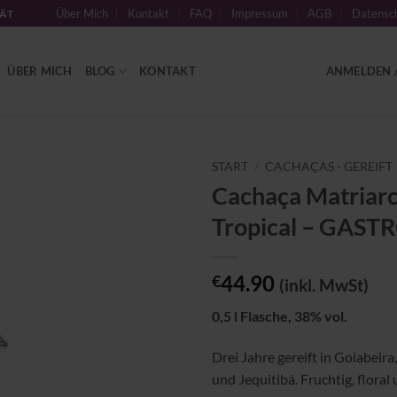
Über Mich
Kontakt
FAQ
Impressum
AGB
Datensch
TÄT
ÜBER MICH
BLOG
KONTAKT
ANMELDEN /
START
/
CACHAÇAS - GEREIFT
Cachaça Matriarc
Zu
Tropical – GAST
Wunschliste
hinzufügen
44.90
€
(inkl. MwSt)
0,5 l Flasche, 38% vol.
Drei Jahre gereift in Goiabeir
und Jequitibá. Fruchtig, floral