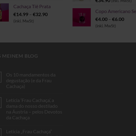
€
34.90
(inkl. MwSt)
bis
Cachaça Tiê Prata
€54.90
Copo Americano Se
Preisspanne:
€
14.99
–
€
32.90
Preis
€
4.00
–
€
6.00
€14.99
(inkl. MwSt)
€4.00
(inkl. MwSt)
bis
bis
€32.90
€6.00
S MEINEM BLOG
Os 10 mandamentos da
degustação (e da Frau
Cachaça)
Keine
Kommentare
Letícia ‘Frau Cachaça’, a
zu
Os
dama do nosso destilado
10
na Áustria – pelos Devotos
mandamentos
da
da Cachaça
degustação
(e
Keine
da
Kommentare
Letícia „Frau Cachaça“
zu
Frau
Letícia
Cachaça)