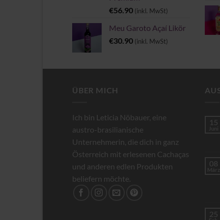
€
56.90
(inkl. MwSt)
Meu Garoto Açaí Likör
€
30.90
(inkl. MwSt)
ÜBER MICH
AU
Ich bin Leticia Nöbauer, eine
15
austro-brasilianische
Juni
Unternehmerin, die dich in ganz
Österreich mit erlesenen Cachaças
08
und anderen edlen Produkten
März
beliefern möchte.
25