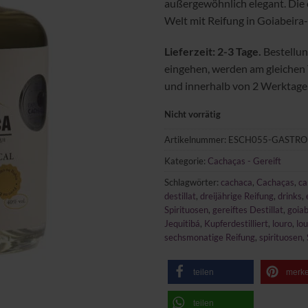
außergewöhnlich elegant. Die 
Welt mit Reifung in Goiabeira
Lieferzeit: 2-3 Tage.
Bestellun
eingehen, werden am gleichen
und innerhalb von 2 Werktagen
Nicht vorrätig
Artikelnummer:
ESCH055-GASTRO
Kategorie:
Cachaças - Gereift
Schlagwörter:
cachaca
,
Cachaças
,
ca
destillat
,
dreijährige Reifung
,
drinks
,
Spirituosen
,
gereiftes Destillat
,
goiab
Jequitibá
,
Kupferdestilliert
,
louro
,
lo
sechsmonatige Reifung
,
spirituosen
,
teilen
merk
teilen