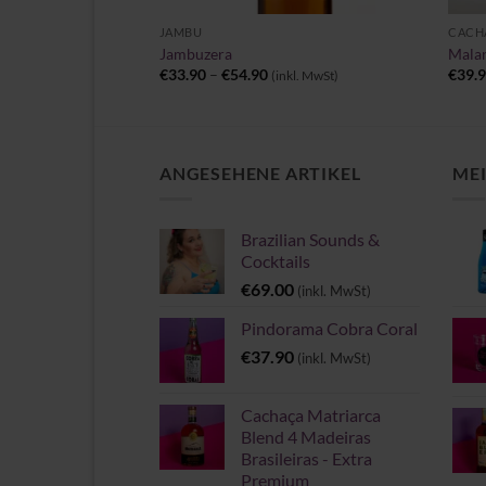
JAMBU
CACH
ro Jequitibá
Jambuzera
Malan
Preisspanne:
€
33.90
–
€
54.90
€
39.
(inkl. MwSt)
€33.90
bis
€54.90
ANGESEHENE ARTIKEL
MEI
Brazilian Sounds &
Cocktails
€
69.00
(inkl. MwSt)
Pindorama Cobra Coral
€
37.90
(inkl. MwSt)
Cachaça Matriarca
Blend 4 Madeiras
Brasileiras - Extra
Premium