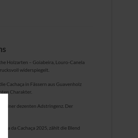
ns
ische Holzarten – Goiabeira, Louro-Canela
rucksvoll widerspiegelt.
, die Cachaça in Fässern aus Guavenholz
onten Charakter.
nd einer dezenten Adstringenz. Der
Mapa da Cachaça 2025, zählt die Blend