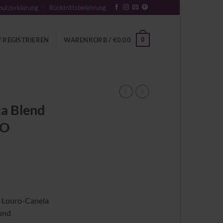
utzerklärung
Rücktrittsbelehrung
0
 REGISTRIEREN
WARENKORB /
€
0.00
a Blend
RO
a, Louro-Canela
 und