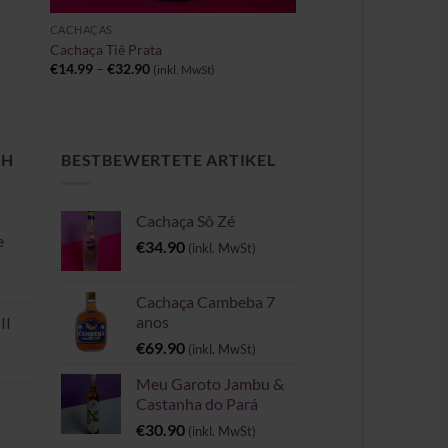
CACHAÇAS
Cachaça Tiê Prata
Preisspanne:
€
14.99
–
€
32.90
(inkl. MwSt)
€14.99
bis
€32.90
CH
BESTBEWERTETE ARTIKEL
Cachaça Sô Zé
e
€
34.90
(inkl. MwSt)
Cachaça Cambeba 7
anos
II
€
69.90
(inkl. MwSt)
Meu Garoto Jambu &
Castanha do Pará
€
30.90
(inkl. MwSt)