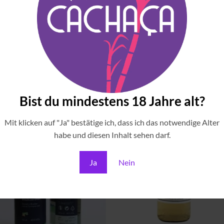
Bist du mindestens 18 Jahre alt?
TOP PRODUKT!
Zu
Zu
Wunschliste
Wunschli
Mit klicken auf "Ja" bestätige ich, dass ich das notwendige Alter
hinzufügen
hinzufü
habe und diesen Inhalt sehen darf.
Ja
Nein
+